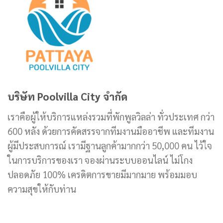
บริษัท Poolvilla City จำกัด
เราคือผู้ให้บริการแหล่งรวมที่พักพูลวิลล่า ทั่วประเทศ กว่า
600 หลัง ด้วยการคัดสรรจากทีมงานมืออาชีพ และทีมงาน
ผู้มีประสบการณ์ เรามีฐานลูกค้ามากกว่า 50,000 คน ไว้ใจ
ในการบริการของเรา จองผ่านระบบออนไลน์ ไม่โกง
ปลอดภัย 100% เครดิตการขายมีมากมาย พร้อมมอบ
ความสุขให้กับท่าน