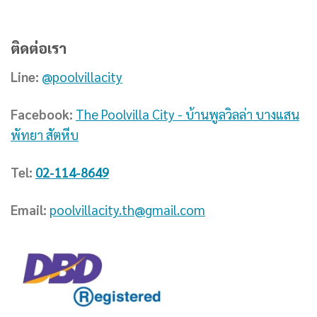
ติดต่อเรา
Line:
@poolvillacity
Facebook:
The Poolvilla City - บ้านพูลวิลล่า บางแสน
พัทยา สัตหีบ
Tel:
02-114-8649
Email:
poolvillacity.th@gmail.com