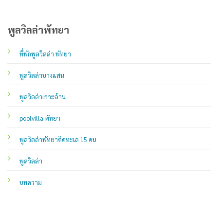
พูลวิลล่าพัทยา
ที่พักพูลวิลล่า พัทยา
พูลวิลล่าบางแสน
พูลวิลล่าเกาะล้าน
poolvilla พัทยา
พูลวิลล่าพัทยาติดทะเล 15 คน
พูลวิลล่า
บทความ