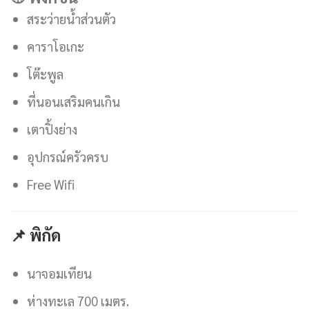
สระว่ายน้ำส่วนตัว
คาราโอเกะ
โต๊ะพูล
ที่นอนเสริมคนเกิน
เตาปิ้งย่าง
อุปกรณ์ครัวครบ
Free Wifi
📌 พิกัด
นาจอมเทียน
ห่างทะเล 700 เมตร.