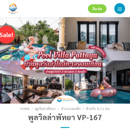
Skip
ติดต่อ
to
content
Sale!
HOME
/
พูลวิลล่าพัทยา
/
จำนวนคนพัก
/
สำหรับ 8-12 คน
พูลวิลล่าพัทยา VP-167