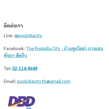
ติดต่อเรา
Line:
@poolvillacity
Facebook:
The Poolvilla City - บ้านพูลวิลล่า บางแสน
พัทยา สัตหีบ
Tel:
02-114-8649
Email:
poolvillacity.th@gmail.com