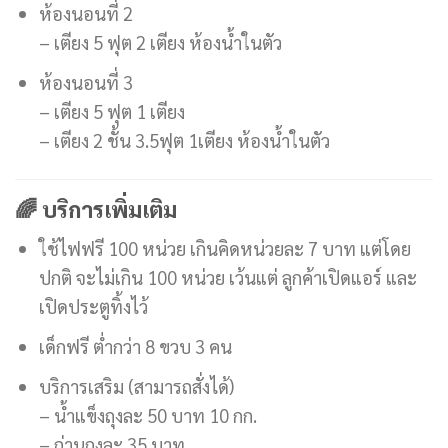
ห้องนอนที่ 2
– เตียง 5 ฟุต 2 เตียง ห้องน้ำในตัว
ห้องนอนที่ 3
– เตียง 5 ฟุต 1 เตียง
– เตียง 2 ชั้น 3.5ฟุต 1เตียง ห้องน้ำในตัว
🌈 บริการเพิ่มเติม
ใช้ไฟฟรี 100 หน่วย เกินคิดหน่วยละ 7 บาท แต่โดย
ปกติ จะไม่เกิน 100 หน่วย เว้นแต่ ลูกค้าเปิดแอร์ และ
เปิดประตูทิ้งไว้
เด็กฟรี ต่ำกว่า 8 ขวบ 3 คน
บริการเสริม (สามารถสั่งได้)
– น้ำแข็งถุงละ 50 บาท 10 กก.
– ถ่านถุงละ 35 บาท