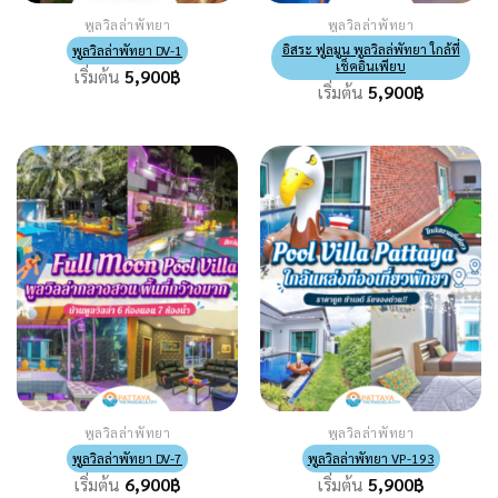
พูลวิลล่าพัทยา
พูลวิลล่าพัทยา
อิสระ ฟูลมูน พูลวิลล่พัทยา ใกล้ที่
พูลวิลล่าพัทยา DV-1
เช็คอินเพียบ
เริ่มต้น
5,900
฿
เริ่มต้น
5,900
฿
พูลวิลล่าพัทยา
พูลวิลล่าพัทยา
พูลวิลล่าพัทยา DV-7
พูลวิลล่าพัทยา VP-193
เริ่มต้น
6,900
฿
เริ่มต้น
5,900
฿