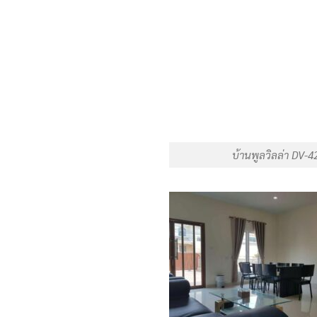
บ้านพูลวิลล่า DV-4