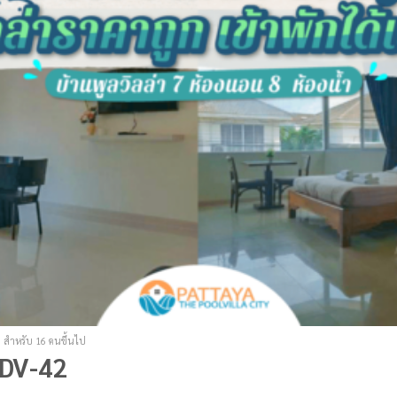
สำหรับ 16 คนขึ้นไป
 DV-42