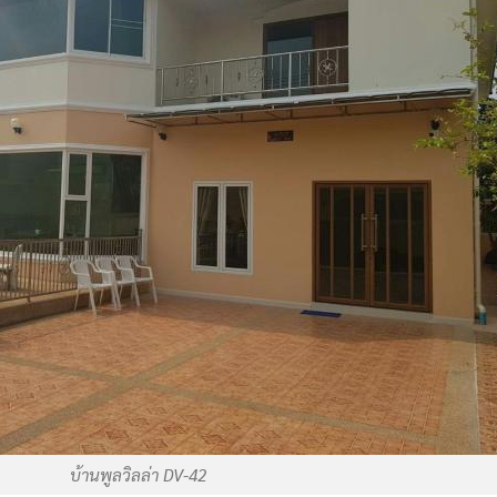
บ้านพูลวิลล่า DV-42