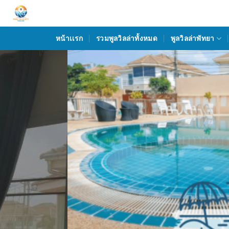
Skip
to
content
หน้าเเรก
รวมพูลวิลล่าทั้งหมด
พูลวิลล่าพัทยา