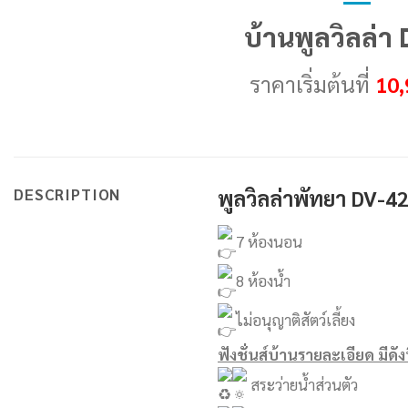
บ้านพูลวิลล่า
ราคาเริ่มต้นที่
10,
DESCRIPTION
พูลวิลล่าพัทยา DV-4
7 ห้องนอน
8 ห้องน้ำ
ไม่อนุญาติสัตว์เลี้ยง
ฟังชั่นส์บ้านรายละเอียด มีดังน
สระว่ายน้ำส่วนตัว