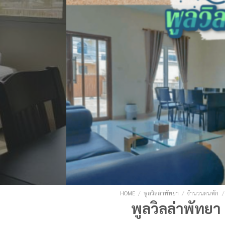
HOME
/
พูลวิลล่าพัทยา
/
จำนวนคนพัก
/
พูลวิลล่าพัทยา