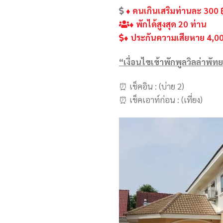
♦ คนเกินเสริมท่านละ 300 
♦
พักได้สูงสุด 20 ท่าน
♦ ประกันความเสียหาย 4,0
“เงื่อนไขเข้าพักพูลวิลล่าพัท
⏰ เช็คอิน : (บ่าย 2)
⏰ เช็คเอาท์ก่อน : (เที่ยง)