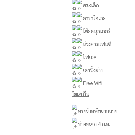
สระเด็ก
คาราโอเกะ
โต๊ะสนุกเกอร์
ห่วงยางแฟนซี
ไฟเธค
เตาปิ้งย่าง
Free Wifi
โลเคชั่น
ตรงข้ามพัทยากลาง
ห่างทะเล 4 ก.ม.