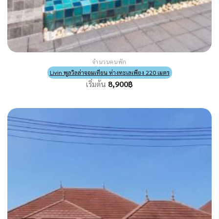
จำนวนคนพัก
Livin พูลวิลล่าจอมเทียน ห่างทะเลเพียง 220 เมตร
เริ่มต้น
8,900
฿