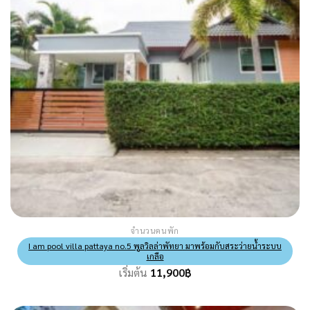
จำนวนคนพัก
I am pool villa pattaya no.5 พูลวิลล่าพัทยา มาพร้อมกับสระว่ายน้ำระบบ
เกลือ
เริ่มต้น
11,900
฿