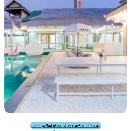
__________
Lanta พูลวิลล่าพัทยา ห่างทะเลเพียง 250 เมตร