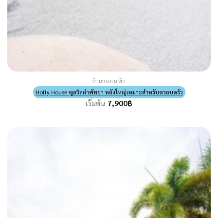
จำนวนคนพัก
Holly House พูลวิลล่าพัทยา หลังใหญ่เหมาะสำหรับครอบครัว
เริ่มต้น
7,900
฿