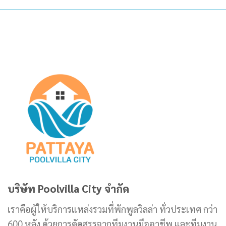
บริษัท Poolvilla City จำกัด
เราคือผู้ให้บริการแหล่งรวมที่พักพูลวิลล่า ทั่วประเทศ กว่า
600 หลัง ด้วยการคัดสรรจากทีมงานมืออาชีพ และทีมงาน