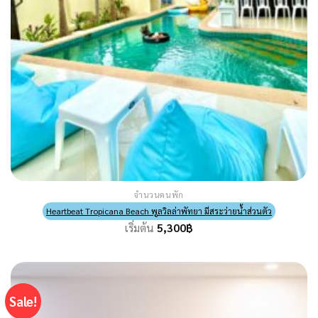
จำนวนคนพัก
Heartbeat Tropicana Beach พูลวิลล่าพัทยา มีสระว่ายน้ำส่วนตัว
เริ่มต้น
5,300
฿
Sale!