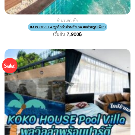
จำนวนคนพัก
JM POOLVILLA พูลวิลล่าบ้านอำเภอ มุมถ่ายรูปเพียบ
เริ่มต้น
7,900
฿
Sale!