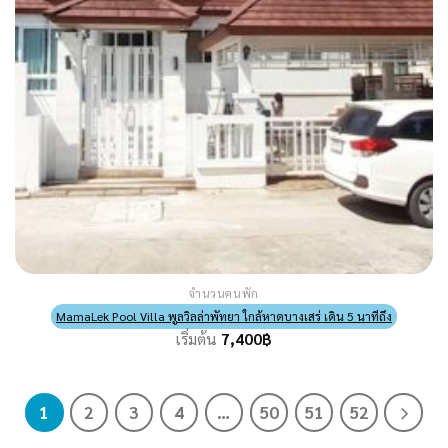
จำนวนคนพัก
MamaLek Pool Villa พูลวิลล่าพัทยา ใกล้หาดบางเสร่ เดิน 5 นาทีถึง
เริ่มต้น
7,400
฿
1
2
3
4
…
50
51
52