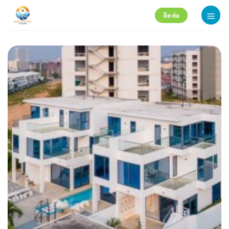
Skip
ติดต่อ
to
content