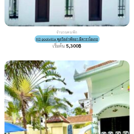
จำนวนคนพัก
H3 poolvilla พูลวิลล่าพัทยา มีคาราโอเกะ
เริ่มต้น
5,300
฿