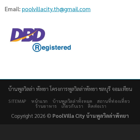
Email:
poolvillacity.th@gmail.com
บ้านพูลวิลล่า พัทยา โครงการพูลวิลล่าพัทยา ชลบุรี จอมเทียน
SITEMAP
หน้าแรก
บ้านพูลวิลล่าทั้งหมด
สถานที่ท่องเที่ยว
ร้านอาหาร
เกี่ยวกับเรา
ติดต่อเรา
Copyright 2026 ©
PoolVilla City บ้านพูลวิลล่าพัทยา