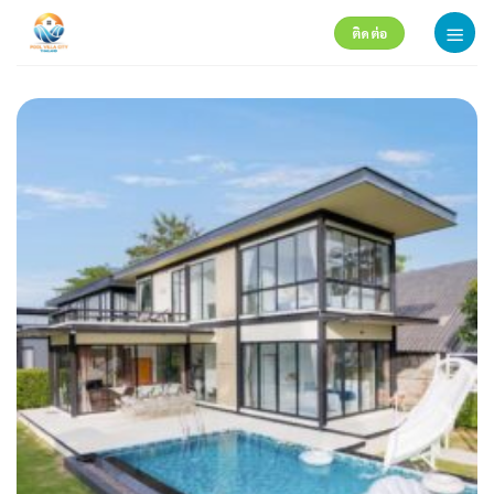
Skip
ติดต่อ
to
content