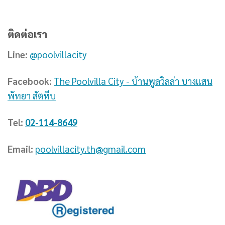
ติดต่อเรา
Line:
@poolvillacity
Facebook:
The Poolvilla City - บ้านพูลวิลล่า บางแสน
พัทยา สัตหีบ
Tel:
02-114-8649
Email:
poolvillacity.th@gmail.com