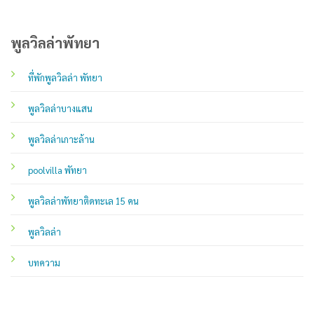
พูลวิลล่าพัทยา
ที่พักพูลวิลล่า พัทยา
พูลวิลล่าบางแสน
พูลวิลล่าเกาะล้าน
poolvilla พัทยา
พูลวิลล่าพัทยาติดทะเล 15 คน
พูลวิลล่า
บทความ