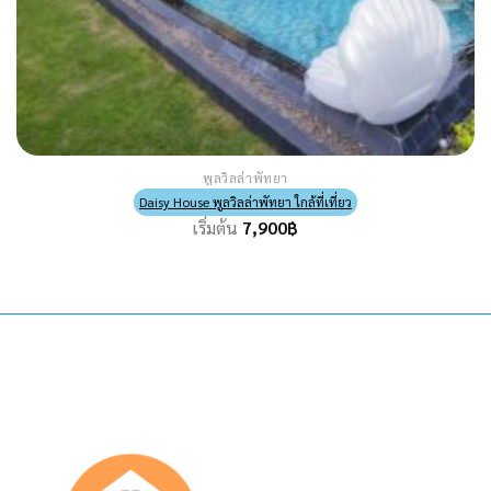
พูลวิลล่าพัทยา
Daisy House พูลวิลล่าพัทยา ใกล้ที่เที่ยว
เริ่มต้น
7,900
฿