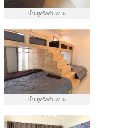
บ้านพูลวิลล่า DV-35
บ้านพูลวิลล่า DV-35