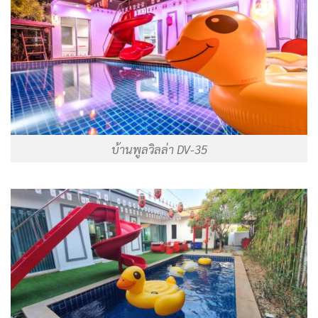
บ้านพูลวิลล่า DV-35