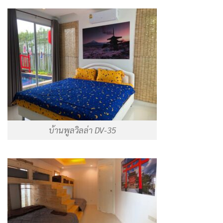
บ้านพูลวิลล่า DV-35