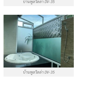
บ้านพูลวิลล่า DV-35
บ้านพูลวิลล่า DV-35