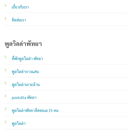
เกี่ยวกับเรา
ติดต่อเรา
พูลวิลล่าพัทยา
ที่พักพูลวิลล่า พัทยา
พูลวิลล่าบางแสน
พูลวิลล่าเกาะล้าน
poolvilla พัทยา
พูลวิลล่าพัทยาติดทะเล 15 คน
พูลวิลล่า