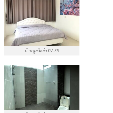
บ้านพูลวิลล่า DV-35