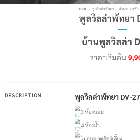
HOME
/
พูลวิลล่าพัทยา
/
จำนวนคนพัก
พูลวิลล่าพัทยา
บ้านพูลวิลล่า 
ราคาเริ่มต้น
9,9
DESCRIPTION
พูลวิลล่าพัทยา DV-2
3 ห้องนอน
4 ห้องน้ำ
ไม่อนุญาตสัตว์เลี้ยง