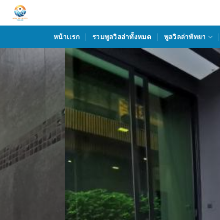
Skip
to
content
หน้าเเรก
รวมพูลวิลล่าทั้งหมด
พูลวิลล่าพัทยา