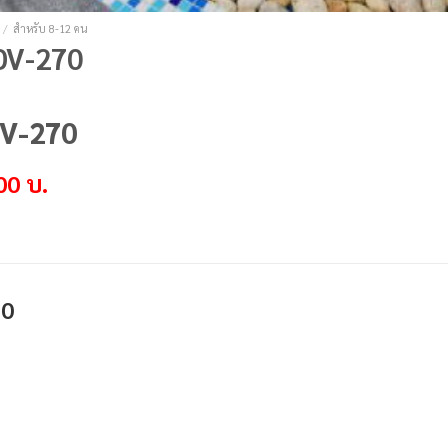
/
สำหรับ 8-12 คน
 DV-270
DV-270
00 บ.
70