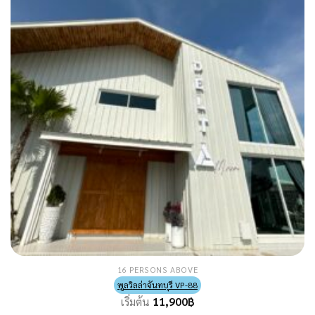
16 PERSONS ABOVE
พูลวิลล่าจันทบุรี VP-88
เริ่มต้น
11,900
฿