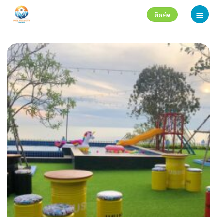
Skip
ติดต่อ
to
content