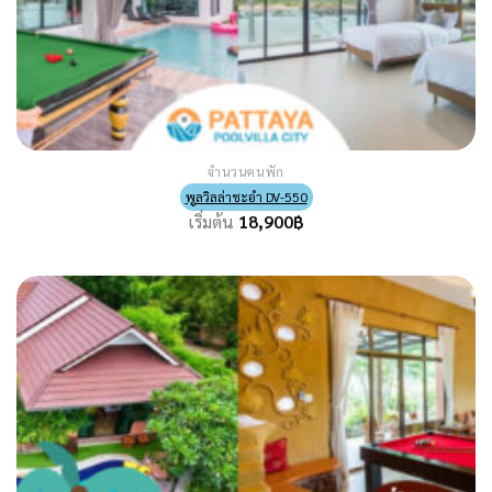
จำนวนคนพัก
พูลวิลล่าชะอำ DV-550
เริ่มต้น
18,900
฿