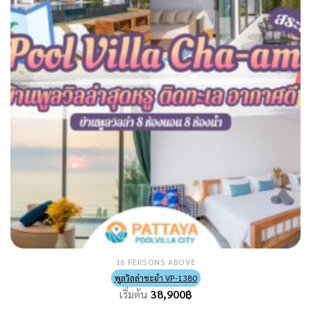
16 PERSONS ABOVE
พูลวิลล่าชะอำ VP-1380
เริ่มต้น
38,900
฿