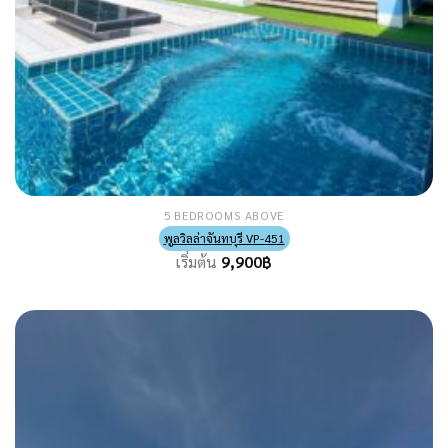
5 BEDROOMS ABOVE
พูลวิลล่าจันทบุรี VP-451
เริ่มต้น
9,900
฿