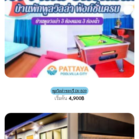
__________
พูลวิลล่าชลบุรี DV-809
เริ่มต้น
4,900
฿