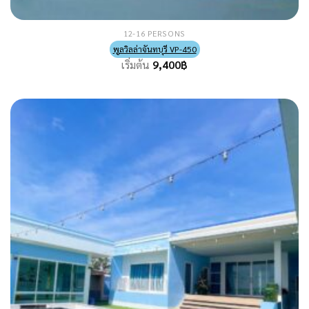
12-16 PERSONS
พูลวิลล่าจันทบุรี VP-450
เริ่มต้น
9,400
฿