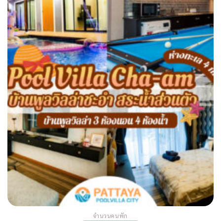
จำนวนคนพัก