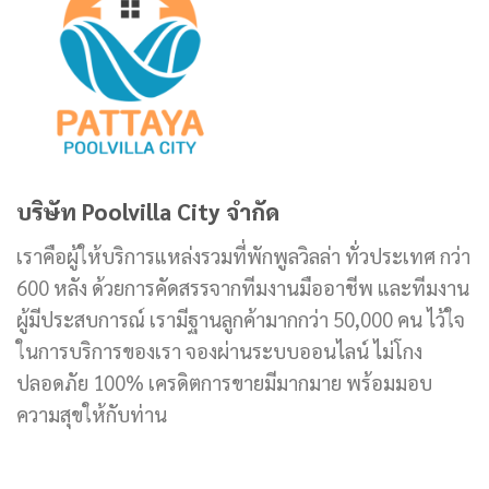
บริษัท Poolvilla City จำกัด
เราคือผู้ให้บริการแหล่งรวมที่พักพูลวิลล่า ทั่วประเทศ กว่า
600 หลัง ด้วยการคัดสรรจากทีมงานมืออาชีพ และทีมงาน
ผู้มีประสบการณ์ เรามีฐานลูกค้ามากกว่า 50,000 คน ไว้ใจ
ในการบริการของเรา จองผ่านระบบออนไลน์ ไม่โกง
ปลอดภัย 100% เครดิตการขายมีมากมาย พร้อมมอบ
ความสุขให้กับท่าน