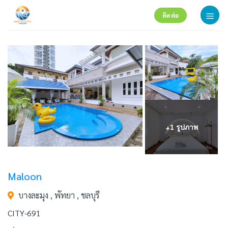
Skip
ติดต่อ
to
content
+
1 รูปภาพ
Maloon
บางละมุง , พัทยา , ชลบุรี
CITY-691