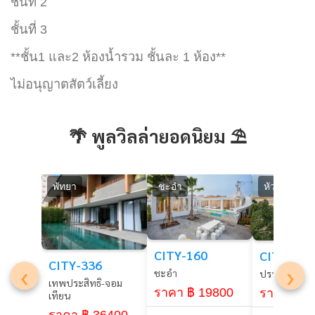
ชั้นที่ 2
ชั้นที่ 3
**ชั้น1 และ2 ห้องน้ำรวม ชั้นละ 1 ห้อง**
ไม่อนุญาตสัตว์เลี้ยง
🌴 พูลวิลล่ายอดนิยม ⛱️
พัทยา
ชะอำ
หัวหิน
CITY-160
CITY-85
CITY-336
‹
›
ชะอำ
ปราณบุรี
เทพประสิทธิ-จอม
ราคา ฿ 19800
ราคา ฿ 2
เทียน
ราคา ฿ 36400