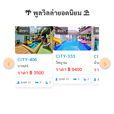
🌴 พูลวิลล่ายอดนิยม ⛱️
พัทยา
พัทยา
พัทยา
CITY-333
CITY-278
CITY-406
‹
›
วัดญาณ
ห้วยใหญ่
บางเสร่
ราคา ฿ 9400
ราคา ฿ 4
ราคา ฿ 3500
สูงสุด 15
3
2
สูงสุด 8
สูงสุด 12
3
2