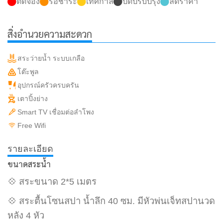
ติดจอง
รอชำระ
เทศกาล
ปิดปรับปรุง
ลดราคา
สิ่งอำนวยความสะดวก
สระว่ายน้ำ ระบบเกลือ
โต๊ะพูล
อุปกรณ์ครัวครบครัน
เตาปิ้งย่าง
Smart TV เชื่อมต่อลำโพง
Free Wifi
รายละเอียด
ขนาดสระน้ำ
💠 สระขนาด 2*5 เมตร
💠 สระตื้นโซนสปา น้ำลึก 40 ซม. มีหัวพ่นเจ็ทสปานวด
หลัง 4 หัว