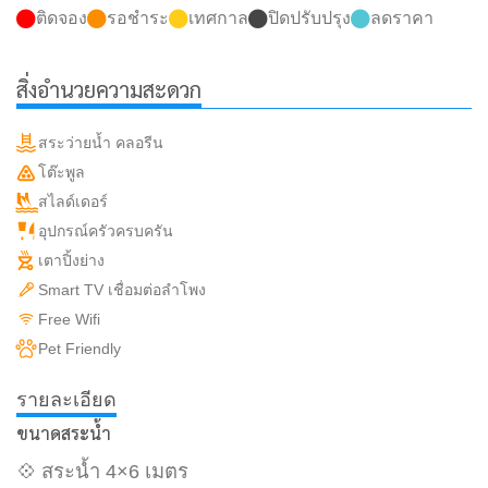
ติดจอง
รอชำระ
เทศกาล
ปิดปรับปรุง
ลดราคา
สิ่งอำนวยความสะดวก
สระว่ายน้ำ คลอรีน
โต๊ะพูล
สไลด์เดอร์
อุปกรณ์ครัวครบครัน
เตาปิ้งย่าง
Smart TV เชื่อมต่อลำโพง
Free Wifi
Pet Friendly
รายละเอียด
ขนาดสระน้ำ
💠 สระน้ำ 4×6 เมตร