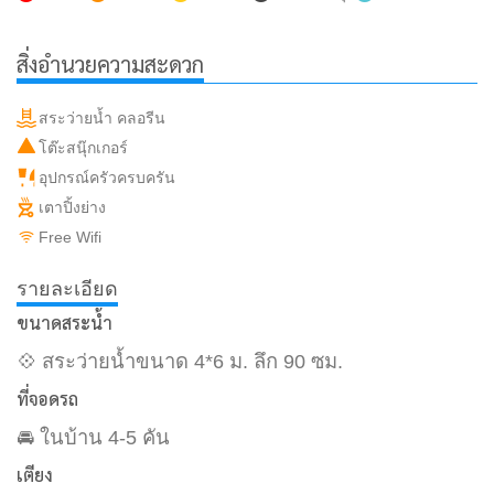
สิ่งอำนวยความสะดวก
สระว่ายน้ำ คลอรีน
โต๊ะสนุ๊กเกอร์
อุปกรณ์ครัวครบครัน
เตาปิ้งย่าง
Free Wifi
รายละเอียด
ขนาดสระน้ำ
💠 สระว่ายน้ำขนาด 4*6 ม. ลึก 90 ซม.
ที่จอดรถ
🚘 ในบ้าน 4-5 คัน
เตียง