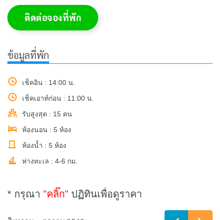
ติดต่อจองที่พัก
ข้อมูลที่พัก
เช็คอิน : 14:00 น.
เช็คเอาท์ก่อน : 11:00 น.
รับสูงสุด : 15 คน
ห้องนอน : 5 ห้อง
ห้องน้ำ : 5 ห้อง
ห่างทะเล : 4-6 กม.
* กรุณา
"คลิ๊ก"
ปฏิทินเพื่อดูราคา