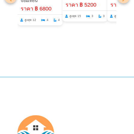
จอมเทียน
ราคา ฿ 5200
ราคา ฿ 9
ราคา ฿ 6800
สูงสุด 15
3
3
สูงสุด 20
สูงสุด 12
4
4