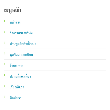
เมนูหลัก
หน้าแรก
กิจกรรมของบริษัท
บ้านพูลวิลล่าทั้งหมด
พูลวิลล่ายอดนิยม
ร้านอาหาร
สถานที่ท่องเที่ยว
เกี่ยวกับเรา
ติดต่อเรา