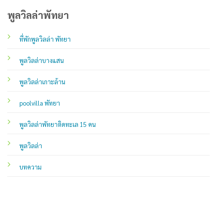
พูลวิลล่าพัทยา
ที่พักพูลวิลล่า พัทยา
พูลวิลล่าบางแสน
พูลวิลล่าเกาะล้าน
poolvilla พัทยา
พูลวิลล่าพัทยาติดทะเล 15 คน
พูลวิลล่า
บทความ