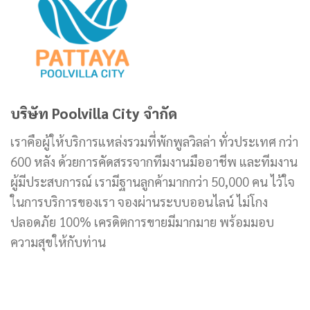
บริษัท Poolvilla City จำกัด
เราคือผู้ให้บริการแหล่งรวมที่พักพูลวิลล่า ทั่วประเทศ กว่า
600 หลัง ด้วยการคัดสรรจากทีมงานมืออาชีพ และทีมงาน
ผู้มีประสบการณ์ เรามีฐานลูกค้ามากกว่า 50,000 คน ไว้ใจ
ในการบริการของเรา จองผ่านระบบออนไลน์ ไม่โกง
ปลอดภัย 100% เครดิตการขายมีมากมาย พร้อมมอบ
ความสุขให้กับท่าน