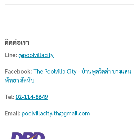
ติดต่อเรา
Line:
@poolvillacity
Facebook:
The Poolvilla City - บ้านพูลวิลล่า บางแสน
พัทยา สัตหีบ
Tel:
02-114-8649
Email:
poolvillacity.th@gmail.com