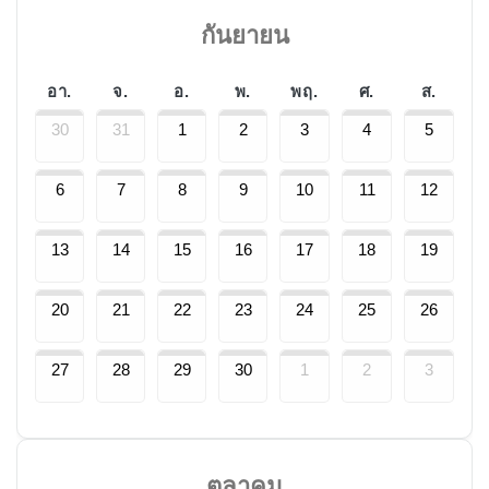
กันยายน
อา.
จ.
อ.
พ.
พฤ.
ศ.
ส.
30
31
1
2
3
4
5
6
7
8
9
10
11
12
13
14
15
16
17
18
19
20
21
22
23
24
25
26
27
28
29
30
1
2
3
ตุลาคม