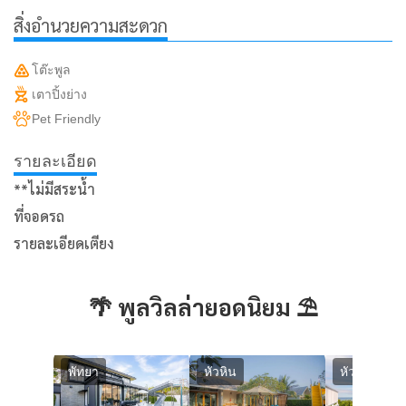
สิ่งอำนวยความสะดวก
โต๊ะพูล
เตาปิ้งย่าง
Pet Friendly
รายละเอียด
**ไม่มีสระน้ำ
ที่จอดรถ
รายละเอียดเตียง
🌴 พูลวิลล่ายอดนิยม ⛱️
พัทยา
หัวหิน
หัวหิน