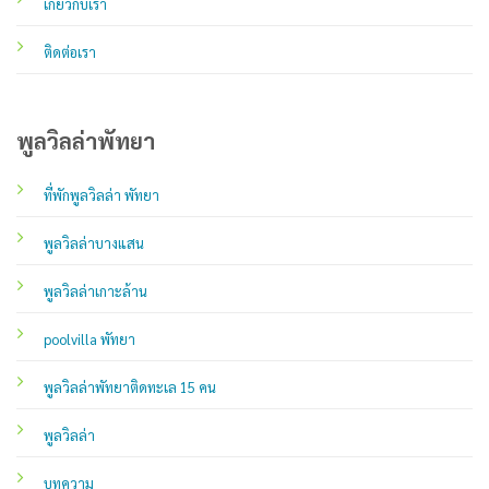
เกี่ยวกับเรา
ติดต่อเรา
พูลวิลล่าพัทยา
ที่พักพูลวิลล่า พัทยา
พูลวิลล่าบางแสน
พูลวิลล่าเกาะล้าน
poolvilla พัทยา
พูลวิลล่าพัทยาติดทะเล 15 คน
พูลวิลล่า
บทความ