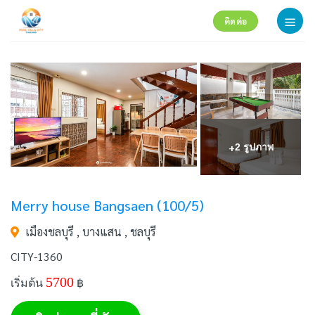
Skip
ติดต่อ
to
content
+
2 รูปภาพ
Merry house Bangsaen (100/5)
เมืองชลบุรี , บางแสน , ชลบุรี
CITY-1360
5700
เริ่มต้น
฿