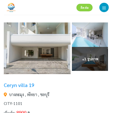
Skip
ติดต่อ
to
content
+
1 รูปภาพ
Ceryn villa 19
บางละมุง , พัทยา , ชลบุรี
CITY-1101
8900
เริ่มต้น
฿