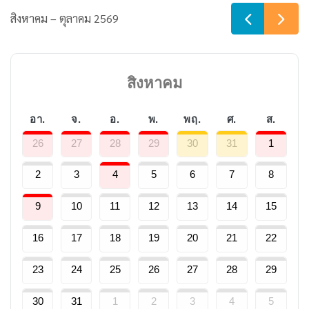
สิงหาคม – ตุลาคม 2569
สิงหาคม
อา.
จ.
อ.
พ.
พฤ.
ศ.
ส.
26
27
28
29
30
31
1
2
3
4
5
6
7
8
9
10
11
12
13
14
15
16
17
18
19
20
21
22
23
24
25
26
27
28
29
30
31
1
2
3
4
5