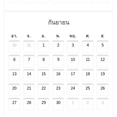
กันยายน
อา.
จ.
อ.
พ.
พฤ.
ศ.
ส.
30
31
1
2
3
4
5
6
7
8
9
10
11
12
13
14
15
16
17
18
19
20
21
22
23
24
25
26
27
28
29
30
1
2
3