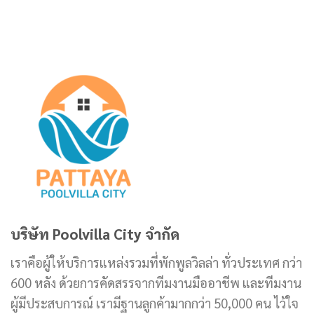
บริษัท Poolvilla City จำกัด
เราคือผู้ให้บริการแหล่งรวมที่พักพูลวิลล่า ทั่วประเทศ กว่า
600 หลัง ด้วยการคัดสรรจากทีมงานมืออาชีพ และทีมงาน
ผู้มีประสบการณ์ เรามีฐานลูกค้ามากกว่า 50,000 คน ไว้ใจ