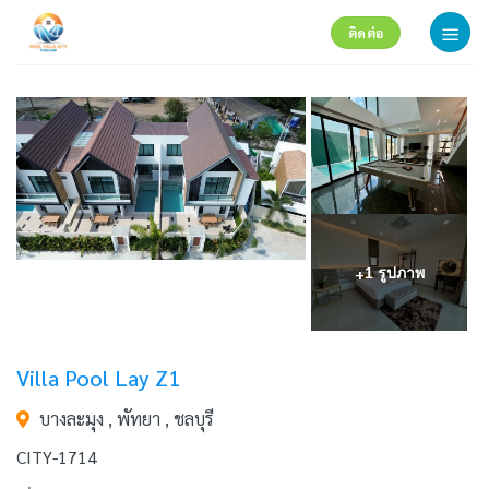
Skip
ติดต่อ
to
content
+
1 รูปภาพ
Villa Pool Lay Z1
บางละมุง , พัทยา , ชลบุรี
CITY-1714