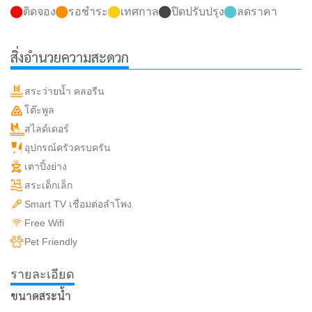
ติดจอง
รอชำระ
เทศกาล
ปิดปรับปรุง
ลดราคา
สิ่งอำนวยความสะดวก
สระว่ายน้ำ คลอรีน
โต๊ะพูล
สไลด์เดอร์
อุปกรณ์ครัวครบครัน
เตาปิ้งย่าง
สระเด็กเล็ก
Smart TV เชื่อมต่อลำโพง
Free Wifi
Pet Friendly
รายละเอียด
ขนาดสระน้ำ