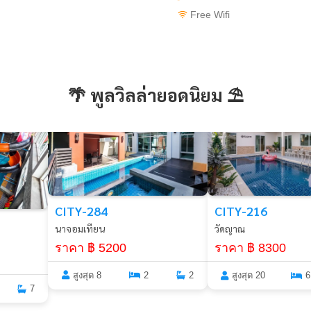
Free Wifi
🌴 พูลวิลล่ายอดนิยม ⛱️
พัทยา
พัทยา
CITY-284
CITY-216
นาจอมเทียน
วัดญาณ
ราคา ฿ 5200
ราคา ฿ 8300
สูงสุด 8
2
2
สูงสุด 20
6
7