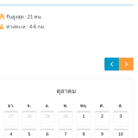
รับสูงสุด : 21 คน
ห่างทะเล : 4-6 กม.
ตุลาคม
อา.
จ.
อ.
พ.
พฤ.
ศ.
ส.
27
28
29
30
1
2
3
4
5
6
7
8
9
10