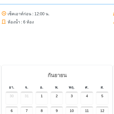
เช็คเอาท์ก่อน : 12:00 น.
ห้องน้ำ : 6 ห้อง
กันยายน
อา.
จ.
อ.
พ.
พฤ.
ศ.
ส.
30
31
1
2
3
4
5
6
7
8
9
10
11
12