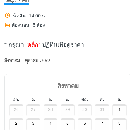
เช็คอิน : 14:00 น.
ห้องนอน : 5 ห้อง
* กรุณา
"คลิ๊ก"
ปฏิทินเพื่อดูราคา
สิงหาคม – ตุลาคม 2569
สิงหาคม
อา.
จ.
อ.
พ.
พฤ.
ศ.
ส.
26
27
28
29
30
31
1
2
3
4
5
6
7
8