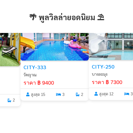
🌴 พูลวิลล่ายอดนิยม ⛱️
พัทยา
พัทยา
CITY-250
CITY-333
บางละมุง
วัดญาณ
ราคา ฿ 7300
ราคา ฿ 9400
สูงสุด 12
3
สูงสุด 15
3
2
2