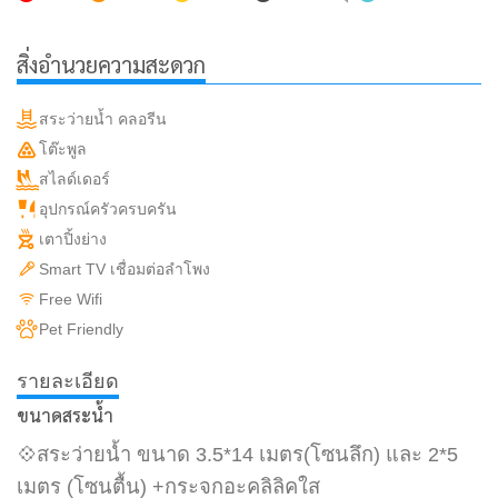
สิ่งอำนวยความสะดวก
สระว่ายน้ำ คลอรีน
โต๊ะพูล
สไลด์เดอร์
อุปกรณ์ครัวครบครัน
เตาปิ้งย่าง
Smart TV เชื่อมต่อลำโพง
Free Wifi
Pet Friendly
รายละเอียด
ขนาดสระน้ำ
💠สระว่ายน้ำ ขนาด 3.5*14 เมตร(โซนลึก) และ 2*5
เมตร (โซนตื้น) +กระจกอะคลิลิคใส