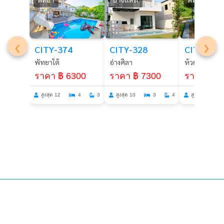
พัทยา
บางแสน
พัทยา
‹
›
CITY-279
CITY-328
CITY-374
ห้วยใหญ่
อ่างศิลา
พัทยาใต้
ราคา ฿ 6
ราคา ฿ 7300
ราคา ฿ 6300
สูงสุด 10
สูงสุด 10
3
4
สูงสุด 12
4
3