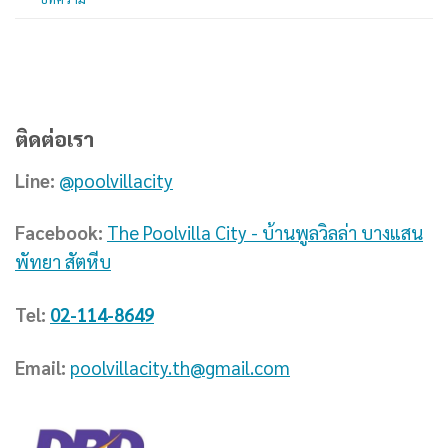
ติดต่อเรา
Line:
@poolvillacity
Facebook:
The Poolvilla City - บ้านพูลวิลล่า บางแสน
พัทยา สัตหีบ
Tel:
02-114-8649
Email:
poolvillacity.th@gmail.com