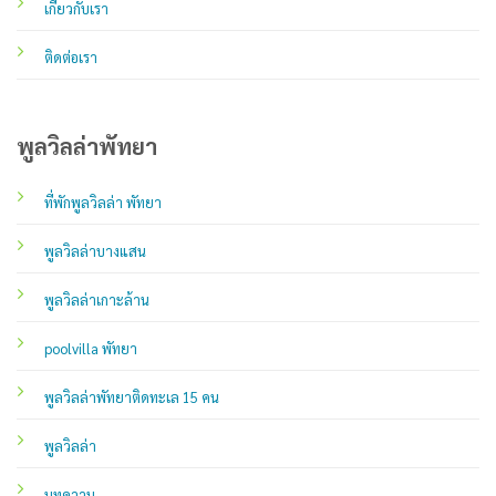
เกี่ยวกับเรา
ติดต่อเรา
พูลวิลล่าพัทยา
ที่พักพูลวิลล่า พัทยา
พูลวิลล่าบางแสน
พูลวิลล่าเกาะล้าน
poolvilla พัทยา
พูลวิลล่าพัทยาติดทะเล 15 คน
พูลวิลล่า
บทความ