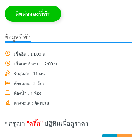
ติดต่อจองที่พัก
ข้อมูลที่พัก
เช็คอิน : 14:00 น.
เช็คเอาท์ก่อน : 12:00 น.
รับสูงสุด : 11 คน
ห้องนอน : 3 ห้อง
ห้องน้ำ : 4 ห้อง
ห่างทะเล : ติดทะเล
* กรุณา
"คลิ๊ก"
ปฏิทินเพื่อดูราคา