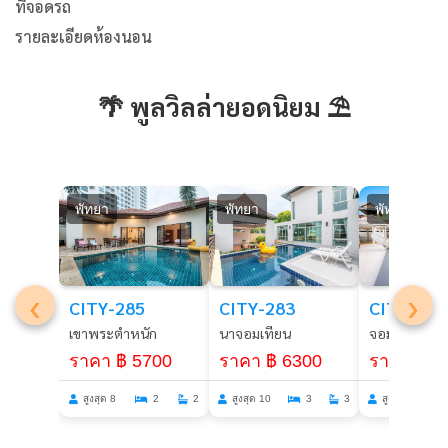
ที่จอดรถ
รายละเอียดห้องนอน
🌴 พูลวิลล่ายอดนิยม ⛱️
พัทยา
พัทยา
พัทยา
‹
›
CITY-283
CITY-285
CITY-149
นาจอมเทียน
เขาพระตำหนัก
จอมเทียน
ราคา ฿ 6300
ราคา ฿ 5700
ราคา ฿ 8
สูงสุด 10
3
3
สูงสุด 8
2
2
สูงสุด 20