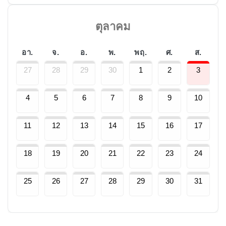
ตุลาคม
อา.
จ.
อ.
พ.
พฤ.
ศ.
ส.
27
28
29
30
1
2
3
4
5
6
7
8
9
10
11
12
13
14
15
16
17
18
19
20
21
22
23
24
25
26
27
28
29
30
31