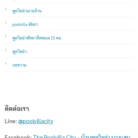
พูลวิลล่าเกาะล้าน
poolvilla พัทยา
พูลวิลล่าพัทยาติดทะเล 15 คน
พูลวิลล่า
บทความ
ติดต่อเรา
Line:
@poolvillacity
Facebook:
The Poolvilla City - บ้านพูลวิลล่า บางแสน