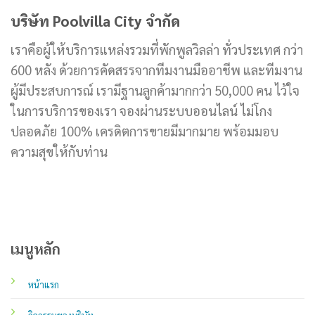
บริษัท Poolvilla City จำกัด
เราคือผู้ให้บริการแหล่งรวมที่พักพูลวิลล่า ทั่วประเทศ กว่า
600 หลัง ด้วยการคัดสรรจากทีมงานมืออาชีพ และทีมงาน
ผู้มีประสบการณ์ เรามีฐานลูกค้ามากกว่า 50,000 คน ไว้ใจ
ในการบริการของเรา จองผ่านระบบออนไลน์ ไม่โกง
ปลอดภัย 100% เครดิตการขายมีมากมาย พร้อมมอบ
ความสุขให้กับท่าน
เมนูหลัก
หน้าแรก