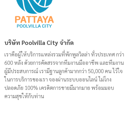
บริษัท Poolvilla City จำกัด
เราคือผู้ให้บริการแหล่งรวมที่พักพูลวิลล่า ทั่วประเทศ กว่า
600 หลัง ด้วยการคัดสรรจากทีมงานมืออาชีพ และทีมงาน
ผู้มีประสบการณ์ เรามีฐานลูกค้ามากกว่า 50,000 คน ไว้ใจ
ในการบริการของเรา จองผ่านระบบออนไลน์ ไม่โกง
ปลอดภัย 100% เครดิตการขายมีมากมาย พร้อมมอบ
ความสุขให้กับท่าน