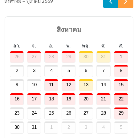
สิงหาคม – ตุลาคม 2569
สิงหาคม
อา.
จ.
อ.
พ.
พฤ.
ศ.
ส.
26
27
28
29
30
31
1
2
3
4
5
6
7
8
9
10
11
12
13
14
15
16
17
18
19
20
21
22
23
24
25
26
27
28
29
30
31
1
2
3
4
5