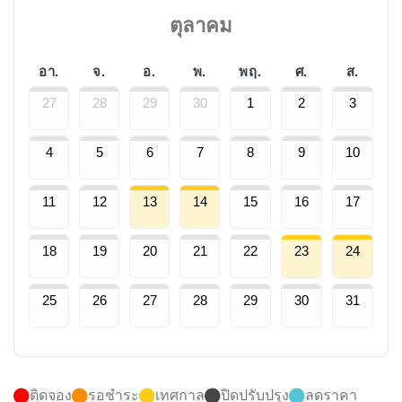
ตุลาคม
อา.
จ.
อ.
พ.
พฤ.
ศ.
ส.
27
28
29
30
1
2
3
4
5
6
7
8
9
10
11
12
13
14
15
16
17
18
19
20
21
22
23
24
25
26
27
28
29
30
31
ติดจอง
รอชำระ
เทศกาล
ปิดปรับปรุง
ลดราคา