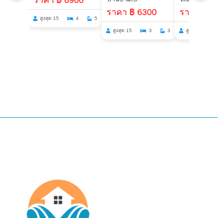
ราคา ฿ 6900
ราคา ฿ 4
ราคา ฿ 6300
สูงสุด 15
4
5
สูงสุด 15
สูงสุด 15
3
3