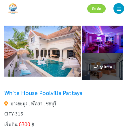
Skip
ติดต่อ
to
content
+
3 รูปภาพ
White House Poolvilla Pattaya
บางละมุง , พัทยา , ชลบุรี
CITY-315
6300
เริ่มต้น
฿