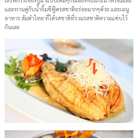
และทานคู่กับน้ำจิ้มซีฟู้ดรสชาติอร่อยมากๆด้วย และเมนู
อาหาร ส้มตำไทย ที่ได้รสชาติที่รวมรสชาติความแซ่บไว้
กันเลย