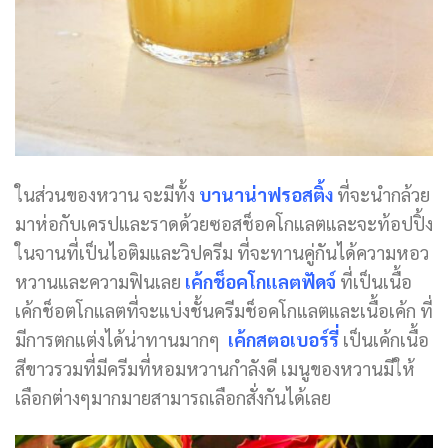
ในส่วนของหวาน จะมีทั้ง
บานาน่าฟรอสติ้ง
ที่จะนำกล้วย
มาห่อกับเครปและราดด้วยซอสช็อคโกแลตและจะท้อปปิ้ง
ในจานที่เป็นไอติมและวิปครีม ที่จะทานคู่กันได้ความหอว
หวานและความฟินเลย
เค้กช็อคโกแลตฟัดจ์
ที่เป็นเนื้อ
เค้กช็อตโกแลตที่จะแบ่งชั้นครีมช็อคโกแลตและเนื้อเค้ก ที่
มีการตกแต่งได้น่าทานมากๆ
เค้กสตอเบอร์รี่
เป็นเค้กเนื้อ
สีขาวรวมที่มีครีมที่หอมหวานกำลังดี เมนูของหวานมีให้
เลือกต่างๆมากมายสามารถเลือกสั่งกันได้เลย