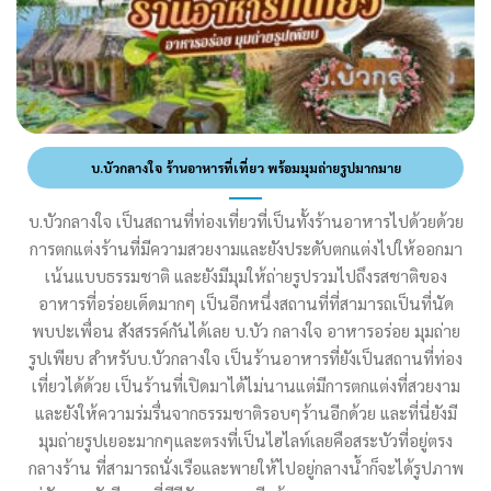
บ.บัวกลางใจ ร้านอาหารที่เที่ยว พร้อมมุมถ่ายรูปมากมาย
บ.บัวกลางใจ เป็นสถานที่ท่องเที่ยวที่เป็นทั้งร้านอาหารไปด้วยด้วย
การตกแต่งร้านที่มีความสวยงามและยังประดับตกแต่งไปให้ออกมา
เน้นแบบธรรมชาติ และยังมีมุมให้ถ่ายรูปรวมไปถึงรสชาติของ
อาหารที่อร่อยเด็ดมากๆ เป็นอีกหนึ่งสถานที่ที่สามารถเป็นที่นัด
พบปะเพื่อน สังสรรค์กันได้เลย บ.บัว กลางใจ อาหารอร่อย มุมถ่าย
รูปเพียบ สำหรับบ.บัวกลางใจ เป็นร้านอาหารที่ยังเป็นสถานที่ท่อง
เที่ยวได้ด้วย เป็นร้านที่เปิดมาได้ไม่นานแต่มีการตกแต่งที่สวยงาม
และยังให้ความร่มรื่นจากธรรมชาติรอบๆร้านอีกด้วย และที่นี่ยังมี
มุมถ่ายรูปเยอะมากๆและตรงที่เป็นไฮไลท์เลยคือสระบัวที่อยู่ตรง
กลางร้าน ที่สามารถนั่งเรือและพายให้ไปอยู่กลางน้ำก็จะได้รูปภาพ