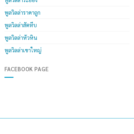
พูลวิลล่าราคาถูก
พูลวิลล่าสัตหีบ
พูลวิลล่าหัวหิน
พูลวิลล่าเขาใหญ่
FACEBOOK PAGE