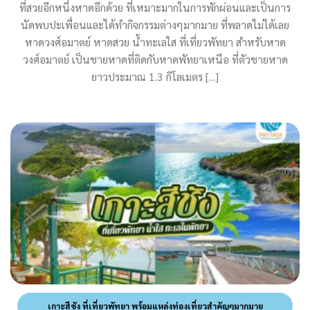
ที่สวยอีกหนึ่งหาดอีกด้วย ที่เหมาะมากในการพักผ่อนและเป็นการ
นัดพบปะเพื่อนและได้ทำกิจกรรมต่างๆมากมาย ที่พลาดไม่ได้เลย
หาดวงศ์อมาตย์ หาดสวย น้ำทะเลใส ที่เที่ยวพัทยา สำหรับหาด
วงศ์อมาตย์ เป็นชายหาดที่ติดกับหาดพัทยาเหนือ ที่ตัวชายหาด
ยาวประมาณ 1.3 กิโลเมตร [...]
เกาะสีชัง ที่เที่ยวพัทยา พร้อมแหล่งท่องเที่ยวสำคัญๆมากมาย