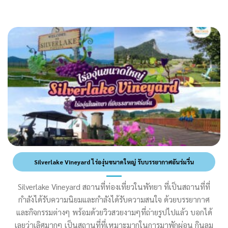
Silverlake Vineyard ไร่องุ่นขนาดใหญ่ รับบรรยากาศอันร่มรื่น
Silverlake Vineyard สถานที่ท่องเที่ยวในพัทยา ที่เป็นสถานที่ที่
กำลังได้รับความนิยมและกำลังได้รับความสนใจ ด้วยบรรยากาศ
และกิจกรรมต่างๆ พร้อมด้วยวิวสวยงามๆที่ถ่ายรูปไปแล้ว บอกได้
เลยว่าเลิศมากๆ เป็นสถานที่ที่เหมาะมากในการมาพักผ่อน กินลม