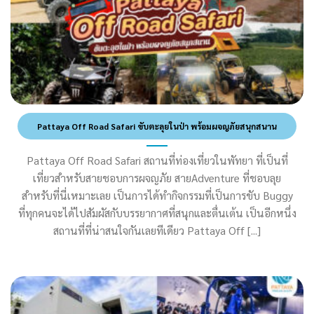
Pattaya Off Road Safari ขับตะลุยในป่า พร้อมผจญภัยสนุกสนาน
Pattaya Off Road Safari สถานที่ท่องเที่ยวในพัทยา ที่เป็นที่
เที่ยวสำหรับสายชอบการผจญภัย สายAdventure ที่ชอบลุย
สำหรับที่นี่เหมาะเลย เป็นการได้ทำกิจกรรมที่เป็นการขับ Buggy
ที่ทุกคนจะได้ไปสัมผัสกับบรรยากาศที่สนุกและตื่นเต้น เป็นอีกหนึ่ง
สถานที่ที่น่าสนใจกันเลยทีเดียว Pattaya Off [...]