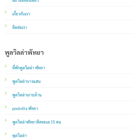
สถานที่ท่องเที่ยว
เกี่ยวกับเรา
ติดต่อเรา
พูลวิลล่าพัทยา
ที่พักพูลวิลล่า พัทยา
พูลวิลล่าบางแสน
พูลวิลล่าเกาะล้าน
poolvilla พัทยา
พูลวิลล่าพัทยาติดทะเล 15 คน
พูลวิลล่า