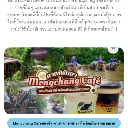
สถานที่แห่งธรรมชาติ ได้รับรมชมวิว พร้อมมุมถ่ายรูปที่แปลกตาไป
จากที่อื่นๆ และเหมาะมากสำหรับใครที่เป็นสายท่องเที่ยว
ธรรมชาติ และที่นี่ยังเป็นที่ที่คนยังไม่ค่อยรู้จัก ถ้ามาแล้ว ได้รูปภาพ
ไม่ซ้ำใครแน่นนอน และยังเป็นสถานที่ที่ใกล้ๆกับกรุงเทพ เดินทาง
มาไม่กี่ชั่วโมงอีกด้วย แกรนด์แคนยอน คีรี ที่เที่ยวแห่งใหม่ [...]
Mongchang Caféมองช้างคาเฟ่ คาเฟ่พัทยา ที่พร้อมกิจกรรมมากมาย