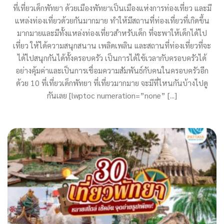
ที่เที่ยวเด็กพัทยา ด้วยเมืองพัทยาเป็นเมืองแห่งการท่องเที่ยว และมี
แหล่งท่องเที่ยวด้วยกันมากมาย ทำให้มีสถานที่ท่องเที่ยวที่เกิดขึ้น
มากมายและมีทั้งแหล่งท่องเที่ยวสำหรับเด็ก ที่จะพาให้เด็กได้ไป
เที่ยว ให้ได้ความสนุกสนาน เพลิดเพลิน และสถานที่ท่องเที่ยวที่จะ
ได้ไปสนุกกันได้ทั้งครอบครัว เป็นการได้ใช้เวลากับครอบครัวได้
อย่างคุ้มค่าและเป็นการเชื่อมความสัมพันธ์กับคนในครอบครัวอีก
ด้วย 10 ที่เที่ยวเด็กพัทยา ที่เที่ยวมากมาย จะมีที่ไหนกันบ้างไปดู
กันเลย [lwptoc numeration=”none” [...]