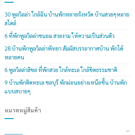
30 พูลวิลล่า ใกล้ฉัน บ้านพักหลายจังหวัด บ้านสวยๆหลาย
สไตล์
6 ที่พักพูลวิลล่าขนอม สวยงาม ให้ความเป็นส่วนตัว
28 บ้านพักพูลวิลล่าพัทยา สัมผัสบรรยากาศบ้าน พักได้
หลายคน
6 พูลวิลล่าสิชล ที่พักสวย ใกล้ทะเล ใกล้ชิดธรรมชาติ
9 บ้านพักติดทะเล ชลบุรี พักผ่อนอย่างเหนือชั้น บ้านพัก
แบบสบายๆ
หมวดหมู่สินค้า
__________