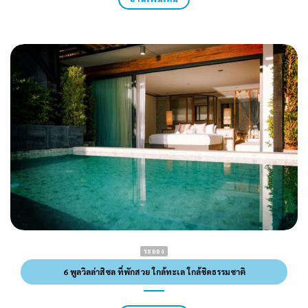
ระยอง
6 พูลวิลล่าสิชล ที่พักสวย ใกล้ทะเล ใกล้ชิดธรรมชาติ