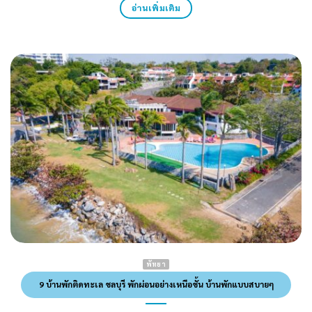
อ่านเพิ่มเติม
พัทยา
9 บ้านพักติดทะเล ชลบุรี พักผ่อนอย่างเหนือชั้น บ้านพักแบบสบายๆ