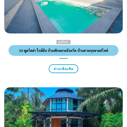
พูลวิลล่า
30 พูลวิลล่า ใกล้ฉัน บ้านพักหลายจังหวัด บ้านสวยๆหลายสไตล์
อ่านเพิ่มเติม