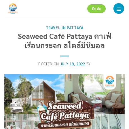
Skip
ติดต่อ
to
content
TRAVEL IN PATTAYA
Seaweed Café Pattaya คาเฟ่
เรือนกระจก สไตล์มินิมอล
POSTED ON
JULY 18, 2022
BY