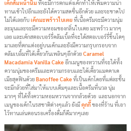
เค้กส้มหน้านิ่ม
ที่จะมีการตกแต่งเค้กทำให้เพิ่มความน่า
ทานเข้าไปอีกและยังได้ความสดชื่นอีกด้วย และจะขาดไป
ไม่ได้เลยกับ
เค้กมะพร้าวใบเตย
ที่เนื้อครีมจะมีความนุ่ม
ละมุนและจะมีความหอมของกลิ่นใบเตย มะพร้าว มากๆ
เลย และเค้กสตอเบอร์รี่คลัมเบิ้ลที่จะได้สตอเบอร์รี่ชิ้นโตๆ
มาเลยที่ตกแต่งอยู่บนเค้กและยังมีความกรุบกรอบจาก
คลัมเบลิ้มที่ได้เคี้ยวกันเพลินๆอีกด้วย
Caramel
Macadamia Vanilla Cake
อีกเมนูของหวานที่จะได้ทั้ง
ความนุ่มของครีมและความกรอบและได้เคี้ยวแมคคาเด
เมียสุดฟินด้วย
Banoffee Cake
ที่เป็นเค้กโดยที่แต่ละชั้น
จะมีกล้วยที่ใส่มาให้แบบเต็มๆและเนื้อครีมที่นวล นุ่ม
มากๆ ที่ได้ทั้งความหอมหวานจากกล้วยด้วย และนอกจาก
เมนูของเค้กในรสชาติต่างๆแล้ว ยังมี
คุกกี้
ของที่ร้าน ที่เอา
ไว้ทานเล่นตอนรอเครื่องดื่มก็ดีมากๆเลย