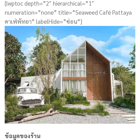
[lwptoc depth=”2″ hierarchical=”1″
numeration=”none” title=”Seaweed Café Pattaya
คาเฟ่พัทยา” labelHide=”ซ่อน”]
ข้อมูลของร้าน