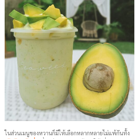
ในส่วนเมนูของหวานก็มีให้เลือกหลากหลายไม่แพ้กันทั้ง