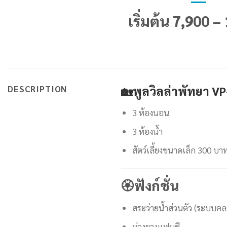
เริ่มต้น 7,900 –
DESCRIPTION
🏡
พูลวิลล่าพัทยา V
3 ห้องนอน
3 ห้องน้ำ
สัตว์เลี้ยงขนาดเล็ก 300 บ
🏵
ฟังก์ชั่น
สระว่ายน้ำส่วนตัว (ระบบคล
ห่วงยางแฟนซี