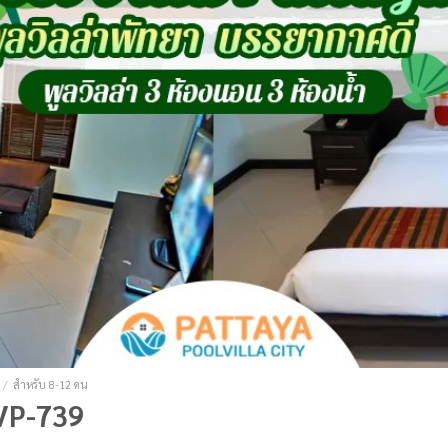
/
สำหรับ 8-12 คน
 VP-739