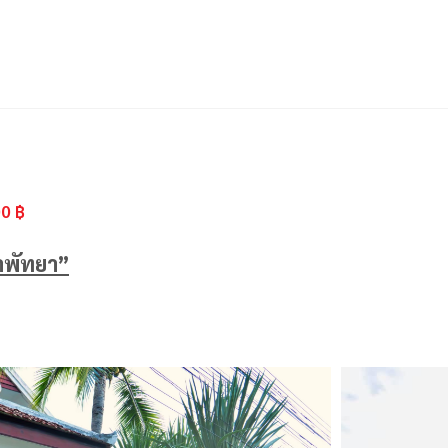
฿
0 ฿
่าพัทยา”