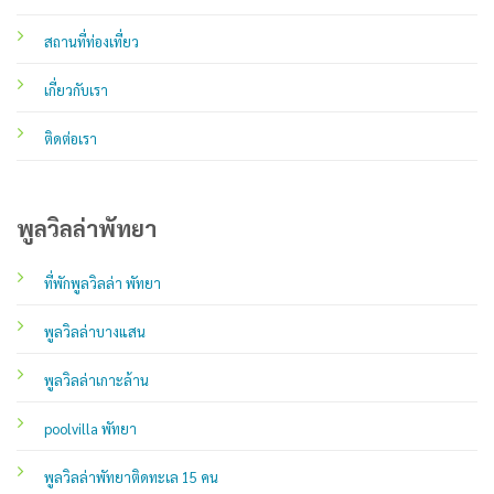
สถานที่ท่องเที่ยว
เกี่ยวกับเรา
ติดต่อเรา
พูลวิลล่าพัทยา
ที่พักพูลวิลล่า พัทยา
พูลวิลล่าบางแสน
พูลวิลล่าเกาะล้าน
poolvilla พัทยา
พูลวิลล่าพัทยาติดทะเล 15 คน