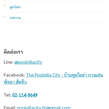
พูลวิลล่า
บทความ
ติดต่อเรา
Line:
@poolvillacity
Facebook:
The Poolvilla City - บ้านพูลวิลล่า บางแสน
พัทยา สัตหีบ
Tel:
02-114-8649
Email:
poolvillacity.th@gmail.com