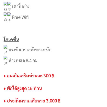
เตาปิ้งย่าง
Free Wifi
โลเคชั่น
ตรงข้ามหาดพัทยาเหนือ
ห่างทะเล 8.4 กม.
♦ คนเกินเสริมท่านละ 300 ฿
♦ พักได้สูงสุด 15 ท่าน
♦ ประกันความเสียหาย 3,000 ฿