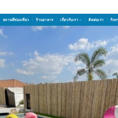
สถานที่ท่องเที่ยว
ร้านอาหาร
เกี่ยวกับเรา
ติดต่อเรา
กิจก