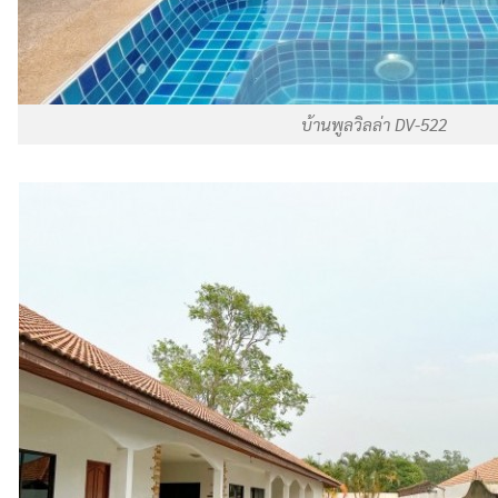
บ้านพูลวิลล่า DV-522