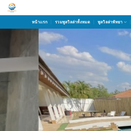
Skip
to
content
หน้าเเรก
รวมพูลวิลล่าทั้งหมด
พูลวิลล่าพัทยา