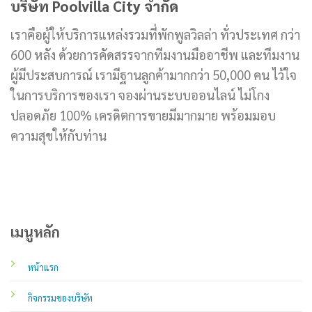
บริษัท Poolvilla City จำกัด
เราคือผู้ให้บริการแหล่งรวมที่พักพูลวิลล่า ทั่วประเทศ กว่า
600 หลัง ด้วยการคัดสรรจากทีมงานมืออาชีพ และทีมงาน
ผู้มีประสบการณ์ เรามีฐานลูกค้ามากกว่า 50,000 คน ไว้ใจ
ในการบริการของเรา จองผ่านระบบออนไลน์ ไม่โกง
ปลอดภัย 100% เครดิตการขายมีมากมาย พร้อมมอบ
ความสุขให้กับท่าน
เมนูหลัก
หน้าแรก
กิจกรรมของบริษัท