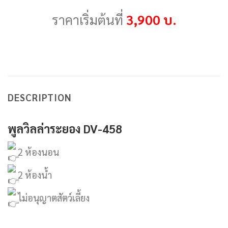
ราคาเริ่มต้นที่
3,900 บ.
DESCRIPTION
พูลวิลล่าระยอง DV-458
2 ห้องนอน
2 ห้องน้ำ
ไม่อนุญาตสัตว์เลี้ยง