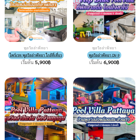
พูลวิลล่าพัทยา
พูลวิลล่าพัทยา
ไพร์เรท พูลวิลล่าพัทยา ใกล้ที่เที่ยว
พูลวิลล่าพัทยา DV-9
เริ่มต้น
5,900
฿
เริ่มต้น
6,900
฿