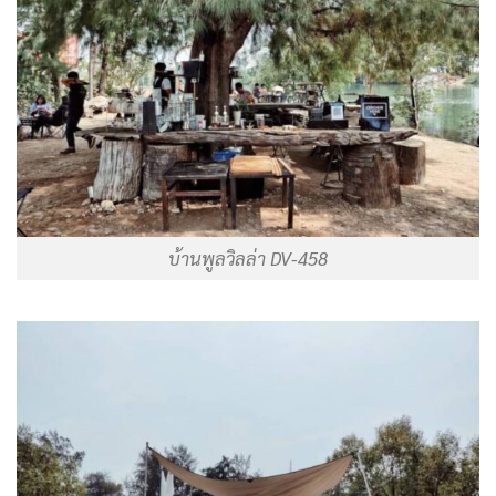
บ้านพูลวิลล่า DV-458