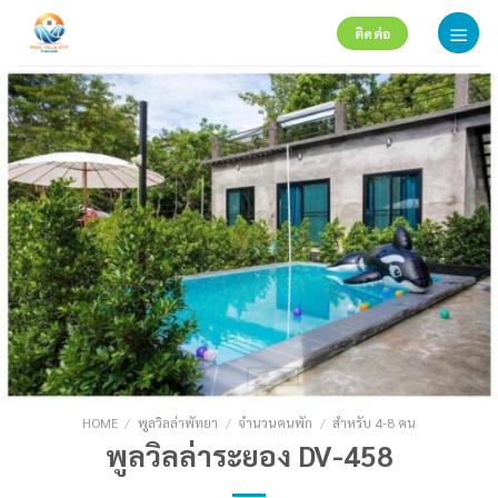
Skip
ติดต่อ
to
content
HOME
/
พูลวิลล่าพัทยา
/
จำนวนคนพัก
/
สำหรับ 4-8 คน
พูลวิลล่าระยอง DV-458