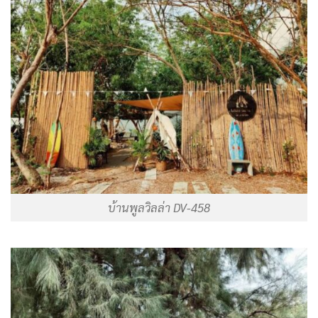
บ้านพูลวิลล่า DV-458