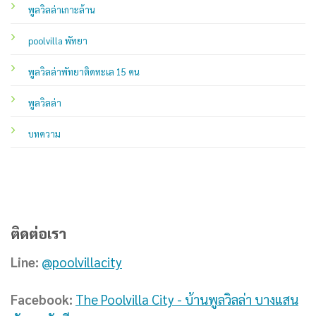
พูลวิลล่าเกาะล้าน
poolvilla พัทยา
พูลวิลล่าพัทยาติดทะเล 15 คน
พูลวิลล่า
บทความ
ติดต่อเรา
Line:
@poolvillacity
Facebook:
The Poolvilla City - บ้านพูลวิลล่า บางแสน