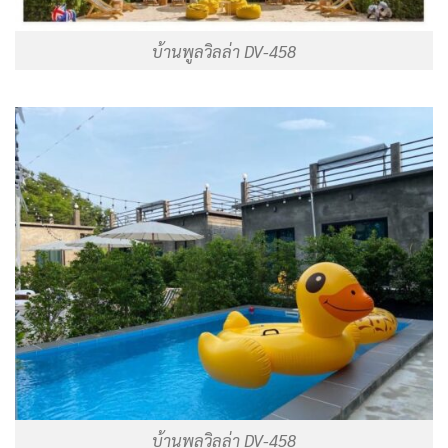
บ้านพูลวิลล่า DV-458
บ้านพูลวิลล่า DV-458