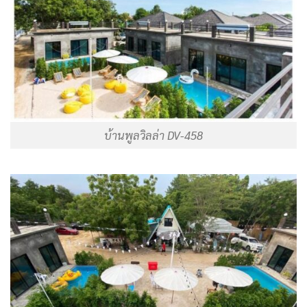
บ้านพูลวิลล่า DV-458