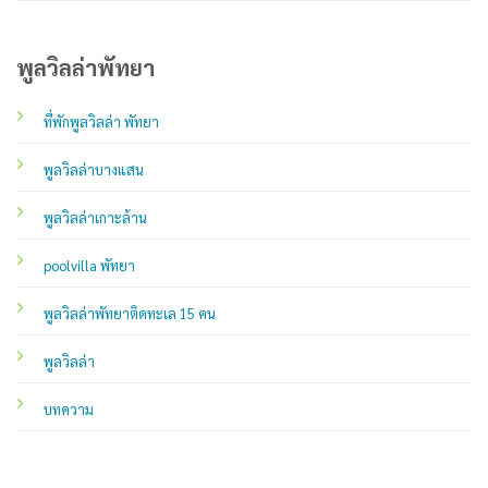
พูลวิลล่าพัทยา
ที่พักพูลวิลล่า พัทยา
พูลวิลล่าบางแสน
พูลวิลล่าเกาะล้าน
poolvilla พัทยา
พูลวิลล่าพัทยาติดทะเล 15 คน
พูลวิลล่า
บทความ