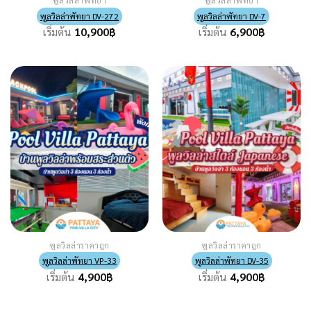
พูลวิลล่าพัทยา DV-272
พูลวิลล่าพัทยา DV-7
เริ่มต้น
10,900
฿
เริ่มต้น
6,900
฿
พูลวิลล่าราคาถูก
พูลวิลล่าราคาถูก
พูลวิลล่าพัทยา VP-33
พูลวิลล่าพัทยา DV-35
เริ่มต้น
4,900
฿
เริ่มต้น
4,900
฿