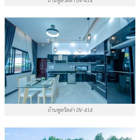
บ้านพูลวิลล่า DV-414
บ้านพูลวิลล่า DV-414