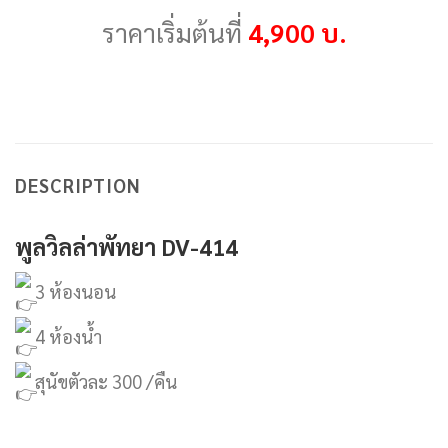
ราคาเริ่มต้นที่
4,900 บ.
DESCRIPTION
พูลวิลล่าพัทยา DV-414
3 ห้องนอน
4 ห้องน้ำ
สุนัขตัวละ 300 /คืน