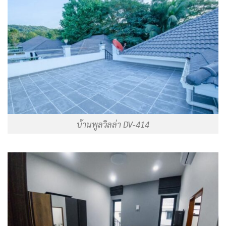
บ้านพูลวิลล่า DV-414