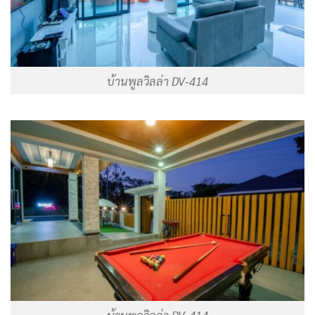
บ้านพูลวิลล่า DV-414