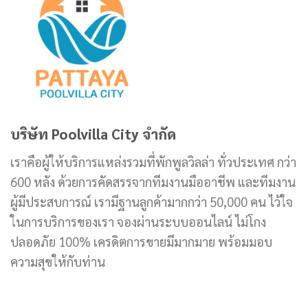
บริษัท Poolvilla City จำกัด
เราคือผู้ให้บริการแหล่งรวมที่พักพูลวิลล่า ทั่วประเทศ กว่า
600 หลัง ด้วยการคัดสรรจากทีมงานมืออาชีพ และทีมงาน
ผู้มีประสบการณ์ เรามีฐานลูกค้ามากกว่า 50,000 คน ไว้ใจ
ในการบริการของเรา จองผ่านระบบออนไลน์ ไม่โกง
ปลอดภัย 100% เครดิตการขายมีมากมาย พร้อมมอบ
ความสุขให้กับท่าน