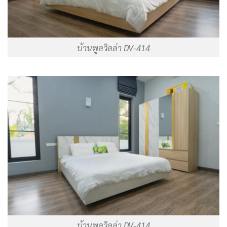
บ้านพูลวิลล่า DV-414
บ้านพูลวิลล่า DV-414