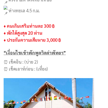
ห่างทะเล 4.5 ก.ม.
♦ คนเกินเสริมท่านละ 300 ฿
♦ พักได้สูงสุด 20 ท่าน
♦ ประกันความเสียหาย 3,000 ฿
“เงื่อนไขเข้าพักพูลวิลล่าพัทยา”
⏰ เช็คอิน : (บ่าย 2)
⏰ เช็คเอาท์ก่อน : (เที่ยง)