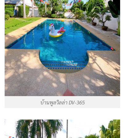
บ้านพูลวิลล่า DV-365