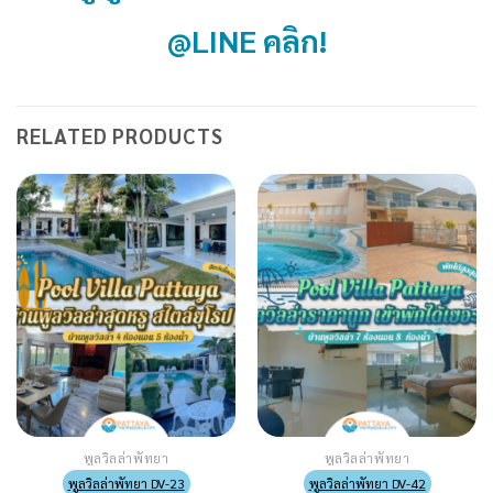
@LINE คลิก!
RELATED PRODUCTS
พูลวิลล่าพัทยา
พูลวิลล่าพัทยา
พูลวิลล่าพัทยา DV-23
พูลวิลล่าพัทยา DV-42