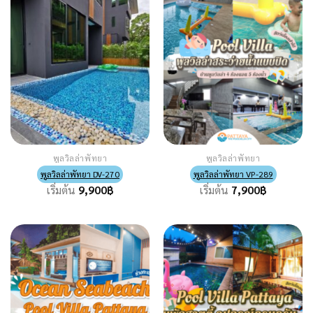
พูลวิลล่าพัทยา
พูลวิลล่าพัทยา
พูลวิลล่าพัทยา DV-270
พูลวิลล่าพัทยา VP-289
เริ่มต้น
9,900
฿
เริ่มต้น
7,900
฿