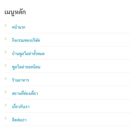
เมนูหลัก
หน้าแรก
กิจกรรมของบริษัท
บ้านพูลวิลล่าทั้งหมด
พูลวิลล่ายอดนิยม
ร้านอาหาร
สถานที่ท่องเที่ยว
เกี่ยวกับเรา
ติดต่อเรา