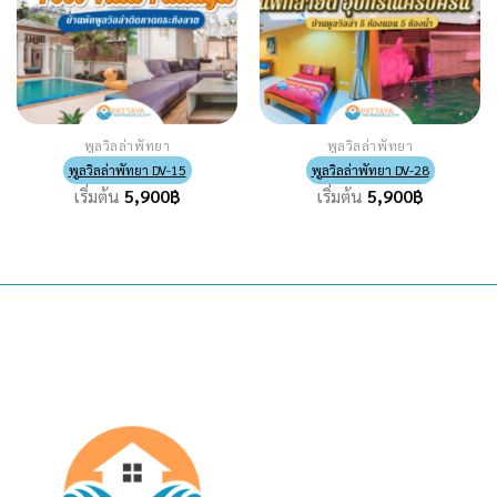
พูลวิลล่าพัทยา
พูลวิลล่าพัทยา
พูลวิลล่าพัทยา DV-15
พูลวิลล่าพัทยา DV-28
เริ่มต้น
5,900
฿
เริ่มต้น
5,900
฿