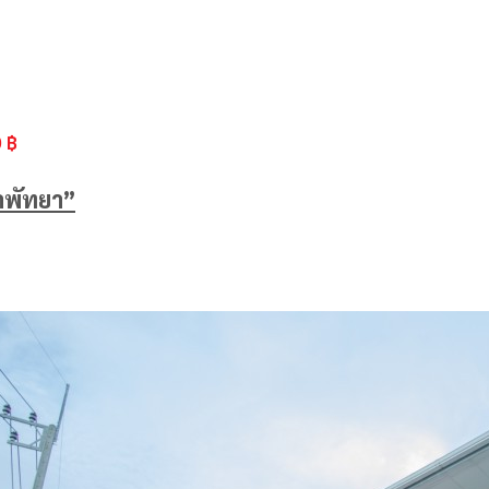
 ฿
่าพัทยา”