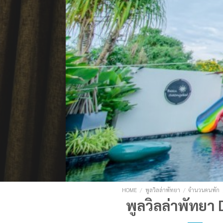
HOME
/
พูลวิลล่าพัทยา
/
จำนวนคนพัก
พูลวิลล่าพัทยา