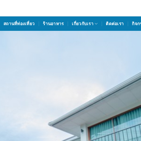
สถานที่ท่องเที่ยว
ร้านอาหาร
เกี่ยวกับเรา
ติดต่อเรา
กิจก