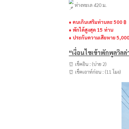
ห่างทะเล 420 ม.
♦ คนเกินเสริมท่านละ 500 ฿
♦ พักได้สูงสุด 15 ท่าน
♦ ประกันความเสียหาย 5,000
“เงื่อนไขเข้าพักพูลวิลล
⏰ เช็คอิน : (บ่าย 2)
⏰ เช็คเอาท์ก่อน : (11 โมง)