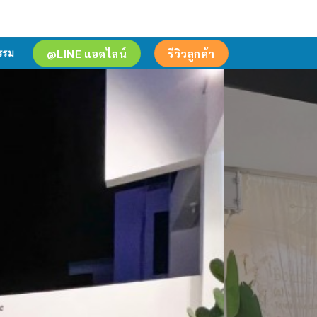
@LINE แอดไลน์
รีวิวลูกค้า
รรม