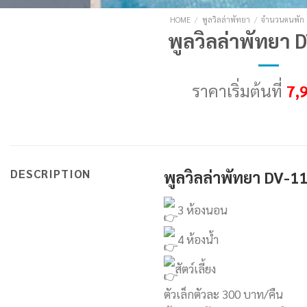
HOME
/
พูลวิลล่าพัทยา
/
จำนวนคนพัก
พูลวิลล่าพัทยา 
ราคาเริ่มต้นที่
7,
DESCRIPTION
พูลวิลล่าพัทยา DV-1
3 ห้องนอน
4 ห้องน้ำ
สัตว์เลี้ยง
ตัวเล็กตัวละ 300 บาท/คืน