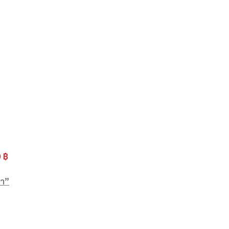
 ฿
ยา”