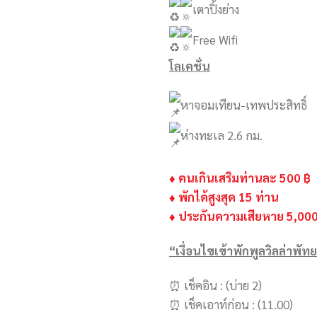
เตาปิ้งย่าง
Free Wifi
โลเคชั่น
หาจอมเทียน-เทพประสิทธิ์
ห่างทะเล 2.6 กม.
♦ คนเกินเสริมท่านละ 500 ฿
♦
พักได้สูงสุด 15 ท่าน
♦ ประกันความเสียหาย 5,000
“เงื่อนไขเข้าพักพูลวิลล่าพัท
⏰ เช็คอิน : (บ่าย 2)
⏰ เช็คเอาท์ก่อน : (11.00)