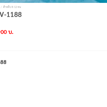
/
สำหรับ 8-12 คน
DV-1188
900 บ.
188