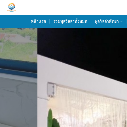
Skip
to
content
หน้าเเรก
รวมพูลวิลล่าทั้งหมด
พูลวิลล่าพัทยา