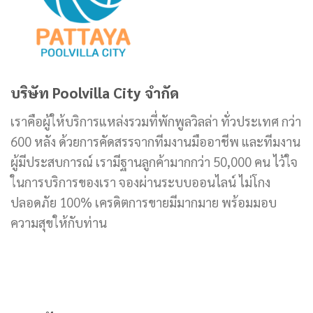
บริษัท Poolvilla City จำกัด
เราคือผู้ให้บริการแหล่งรวมที่พักพูลวิลล่า ทั่วประเทศ กว่า
600 หลัง ด้วยการคัดสรรจากทีมงานมืออาชีพ และทีมงาน
ผู้มีประสบการณ์ เรามีฐานลูกค้ามากกว่า 50,000 คน ไว้ใจ
ในการบริการของเรา จองผ่านระบบออนไลน์ ไม่โกง
ปลอดภัย 100% เครดิตการขายมีมากมาย พร้อมมอบ
ความสุขให้กับท่าน