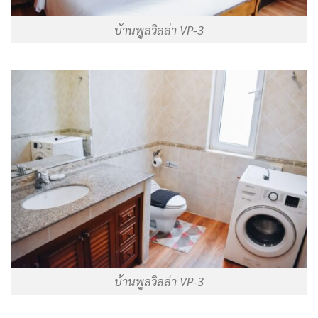
บ้านพูลวิลล่า VP-3
บ้านพูลวิลล่า VP-3