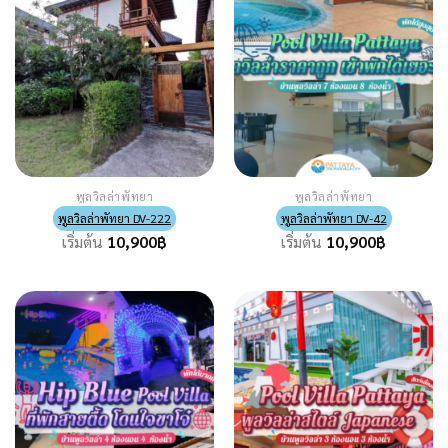
พูลวิลล่าพัทยา
พูลวิลล่าพัทยา
พูลวิลล่าพัทยา DV-222
พูลวิลล่าพัทยา DV-42
เริ่มต้น
10,900
฿
เริ่มต้น
10,900
฿