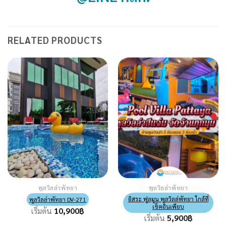
RELATED PRODUCTS
พูลวิลล่าพัทยา
พูลวิลล่าพัทยา
อิสระ ฟูลมูน พูลวิลล่พัทยา ใกล้ที่
พูลวิลล่าพัทยา DV-271
เช็คอินเพียบ
เริ่มต้น
10,900
฿
เริ่มต้น
5,900
฿