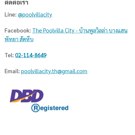
ติดต่อเรา
Line:
@poolvillacity
Facebook:
The Poolvilla City - บ้านพูลวิลล่า บางแสน
พัทยา สัตหีบ
Tel:
02-114-8649
Email:
poolvillacity.th@gmail.com