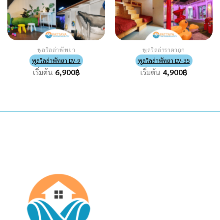
พูลวิลล่าพัทยา
พูลวิลล่าราคาถูก
พูลวิลล่าพัทยา DV-9
พูลวิลล่าพัทยา DV-35
เริ่มต้น
6,900
฿
เริ่มต้น
4,900
฿