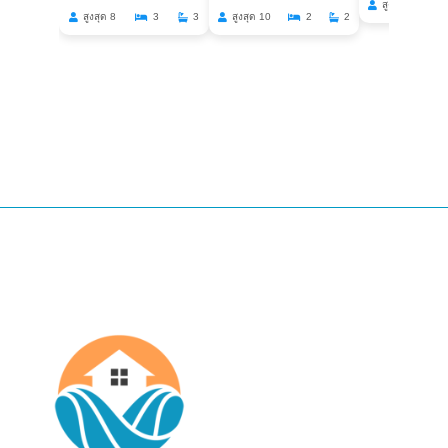
สูงสุด 16
สูงสุด 8
3
3
สูงสุด 10
2
2