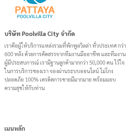
บริษัท Poolvilla City จำกัด
เราคือผู้ให้บริการแหล่งรวมที่พักพูลวิลล่า ทั่วประเทศ กว่า
600 หลัง ด้วยการคัดสรรจากทีมงานมืออาชีพ และทีมงาน
ผู้มีประสบการณ์ เรามีฐานลูกค้ามากกว่า 50,000 คน ไว้ใจ
ในการบริการของเรา จองผ่านระบบออนไลน์ ไม่โกง
ปลอดภัย 100% เครดิตการขายมีมากมาย พร้อมมอบ
ความสุขให้กับท่าน
เมนูหลัก