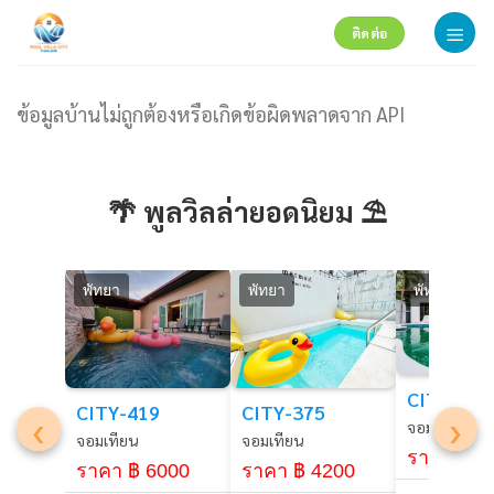
Skip
ติดต่อ
to
content
ข้อมูลบ้านไม่ถูกต้องหรือเกิดข้อผิดพลาดจาก API
🌴 พูลวิลล่ายอดนิยม ⛱️
พัทยา
พัทยา
พัทยา
CITY-127
CITY-419
CITY-375
‹
›
จอมเทียน
จอมเทียน
จอมเทียน
ราคา ฿ 6
ราคา ฿ 6000
ราคา ฿ 4200