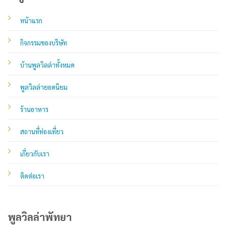
หน้าแรก
กิจกรรมของบริษัท
บ้านพูลวิลล่าทั้งหมด
พูลวิลล่ายอดนิยม
ร้านอาหาร
สถานที่ท่องเที่ยว
เกี่ยวกับเรา
ติดต่อเรา
พูลวิลล่าพัทยา