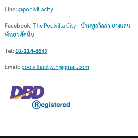
Line:
@poolvillacity
Facebook:
The Poolvilla City - บ้านพูลวิลล่า บางแสน
พัทยา สัตหีบ
Tel:
02-114-8649
Email:
poolvillacity.th@gmail.com