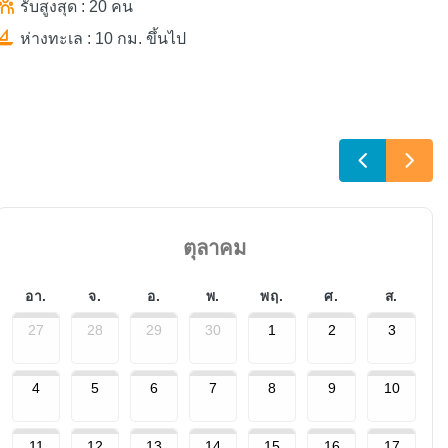
รับสูงสุด : 20 คน
ห่างทะเล : 10 กม. ขึ้นไป
ตุลาคม
อา.
จ.
อ.
พ.
พฤ.
ศ.
ส.
27
28
29
30
1
2
3
4
5
6
7
8
9
10
11
12
13
14
15
16
17