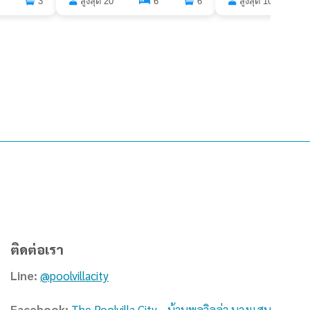
สูงสุด 10
3
สูงสุด 20
6
6
ติดต่อเรา
Line:
@poolvillacity
Facebook:
The Poolvilla City - บ้านพูลวิลล่า บางแสน