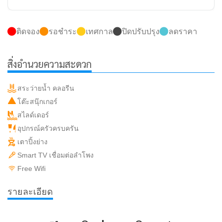
ติดจอง
รอชำระ
เทศกาล
ปิดปรับปรุง
ลดราคา
สิ่งอำนวยความสะดวก
สระว่ายน้ำ คลอรีน
โต๊ะสนุ๊กเกอร์
สไลด์เดอร์
อุปกรณ์ครัวครบครัน
เตาปิ้งย่าง
Smart TV เชื่อมต่อลำโพง
Free Wifi
รายละเอียด