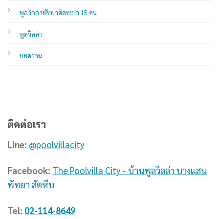
พูลวิลล่าพัทยาติดทะเล 15 คน
พูลวิลล่า
บทความ
ติดต่อเรา
Line:
@poolvillacity
Facebook:
The Poolvilla City - บ้านพูลวิลล่า บางแสน
พัทยา สัตหีบ
Tel:
02-114-8649