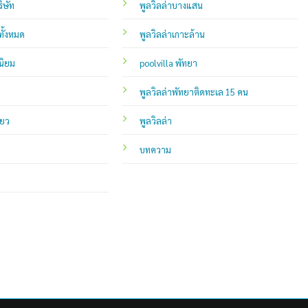
ิษัท
พูลวิลล่าบางแสน
ทั้งหมด
พูลวิลล่าเกาะล้าน
นิยม
poolvilla พัทยา
พูลวิลล่าพัทยาติดทะเล 15 คน
่ยว
พูลวิลล่า
บทความ