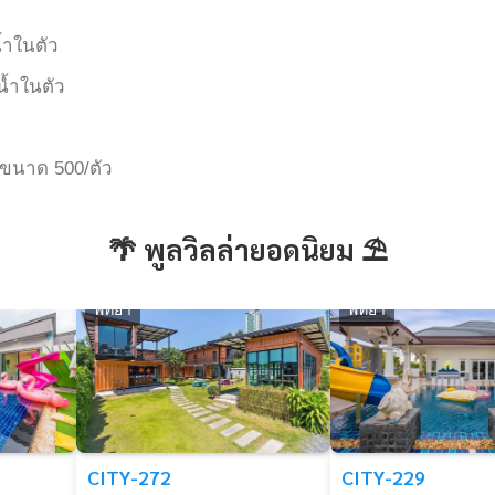
น้ำในตัว
งน้ำในตัว
ุกขนาด 500/ตัว
🌴 พูลวิลล่ายอดนิยม ⛱️
พัทยา
พัทยา
CITY-272
CITY-229