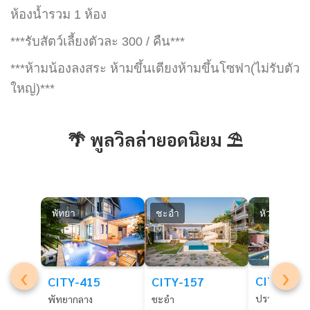
ห้องน้ำรวม 1 ห้อง
***รับสัตว์เลี้ยงตัวละ 300 / คืน***
***ห้ามน้องลงสระ ห้ามขึ้นเตียงห้ามขึ้นโซฟา(ไม่รับตัว
ใหญ่)​***
🌴 พูลวิลล่ายอดนิยม ⛱️
พัทยา
ชะอำ
หัวหิน
‹
›
CITY-117
CITY-415
CITY-157
ปราณบุรี
พัทยากลาง
ชะอำ