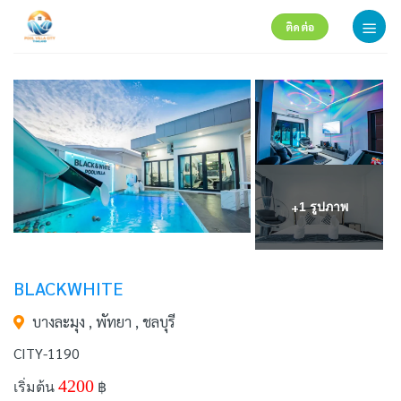
Skip
ติดต่อ
to
content
+
1 รูปภาพ
BLACKWHITE
บางละมุง , พัทยา , ชลบุรี
CITY-1190
4200
เริ่มต้น
฿