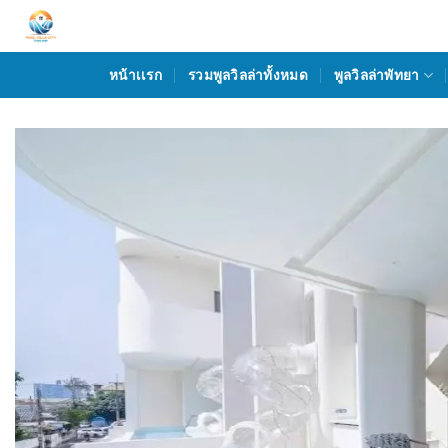
Skip
to
content
หน้าเเรก
รวมพูลวิลล่าทั้งหมด
พูลวิลล่าพัทยา