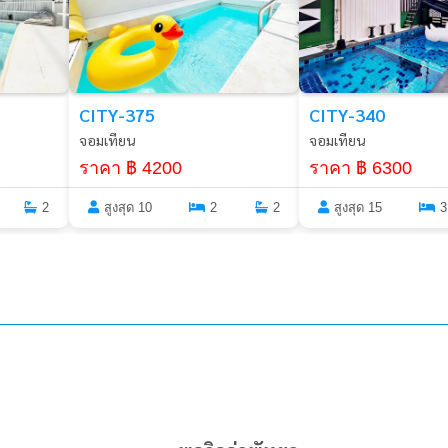
CITY-375
CITY-340
จอมเทียน
จอมเทียน
ราคา ฿ 4200
ราคา ฿ 6300
2
สูงสุด 10
2
2
สูงสุด 15
3