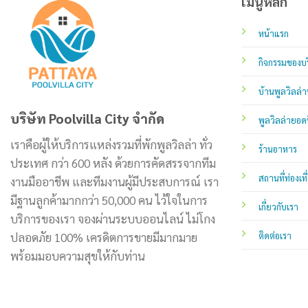
เมนูหลัก
หน้าแรก
กิจกรรมของบร
บ้านพูลวิลล่า
บริษัท Poolvilla City จำกัด
พูลวิลล่ายอด
เราคือผู้ให้บริการแหล่งรวมที่พักพูลวิลล่า ทั่ว
ร้านอาหาร
ประเทศ กว่า 600 หลัง ด้วยการคัดสรรจากทีม
สถานที่ท่องเที
งานมืออาชีพ และทีมงานผู้มีประสบการณ์ เรา
มีฐานลูกค้ามากกว่า 50,000 คน ไว้ใจในการ
เกี่ยวกับเรา
บริการของเรา จองผ่านระบบออนไลน์ ไม่โกง
ปลอดภัย 100% เครดิตการขายมีมากมาย
ติดต่อเรา
พร้อมมอบความสุขให้กับท่าน