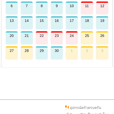
6
7
8
9
10
11
12
13
14
15
16
17
18
19
20
21
22
23
24
25
26
27
28
29
30
1
2
3
อุปกรณ์ครัวครบครัน