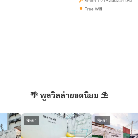
Smart TV เชื่อมต่อลำโพง
Free Wifi
🌴 พูลวิลล่ายอดนิยม ⛱️
พัทยา
พัทยา