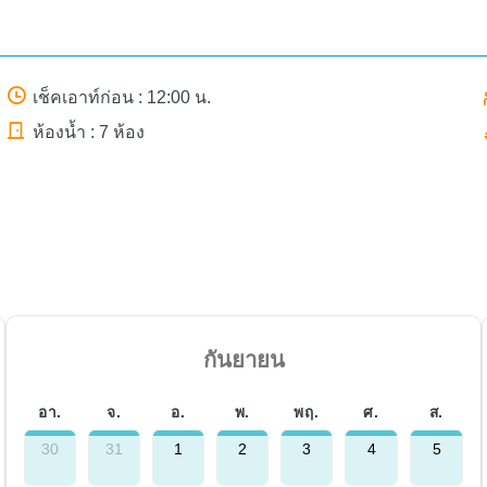
เช็คเอาท์ก่อน : 12:00 น.
ห้องน้ำ : 7 ห้อง
กันยายน
อา.
จ.
อ.
พ.
พฤ.
ศ.
ส.
30
31
1
2
3
4
5