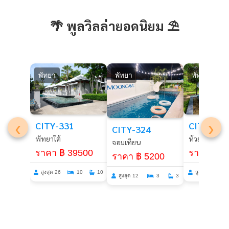
🌴 พูลวิลล่ายอดนิยม ⛱️
พัทยา
พัทยา
พัทยา
‹
›
CITY-279
CITY-331
CITY-324
ห้วยใหญ่
พัทยาใต้
จอมเทียน
ราคา ฿ 6
ราคา ฿ 39500
ราคา ฿ 5200
สูงสุด 10
สูงสุด 26
10
10
สูงสุด 12
3
3