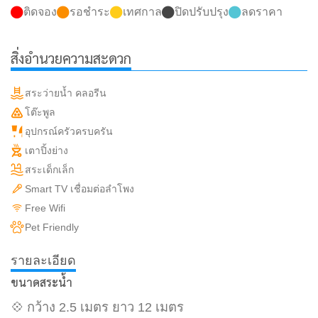
ติดจอง
รอชำระ
เทศกาล
ปิดปรับปรุง
ลดราคา
สิ่งอำนวยความสะดวก
สระว่ายน้ำ คลอรีน
โต๊ะพูล
อุปกรณ์ครัวครบครัน
เตาปิ้งย่าง
สระเด็กเล็ก
Smart TV เชื่อมต่อลำโพง
Free Wifi
Pet Friendly
รายละเอียด
ขนาดสระน้ำ
💠 กว้าง 2.5 เมตร ยาว 12 เมตร