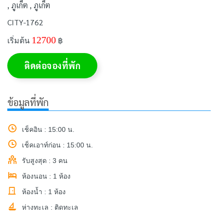
, ภูเก็ต , ภูเก็ต
CITY-1762
12700
เริ่มต้น
฿
ติดต่อจองที่พัก
ข้อมูลที่พัก
เช็คอิน : 15:00 น.
เช็คเอาท์ก่อน : 15:00 น.
รับสูงสุด : 3 คน
ห้องนอน : 1 ห้อง
ห้องน้ำ : 1 ห้อง
ห่างทะเล : ติดทะเล