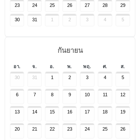
23
24
25
26
27
28
29
30
31
1
2
3
4
5
กันยายน
อา.
จ.
อ.
พ.
พฤ.
ศ.
ส.
30
31
1
2
3
4
5
6
7
8
9
10
11
12
13
14
15
16
17
18
19
20
21
22
23
24
25
26