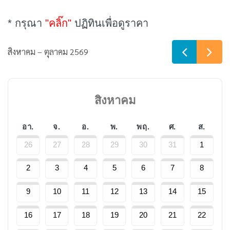
* กรุณา
"คลิ๊ก"
ปฏิทินเพื่อดูราคา
สิงหาคม – ตุลาคม 2569
สิงหาคม
อา.
จ.
อ.
พ.
พฤ.
ศ.
ส.
26
27
28
29
30
31
1
2
3
4
5
6
7
8
9
10
11
12
13
14
15
16
17
18
19
20
21
22