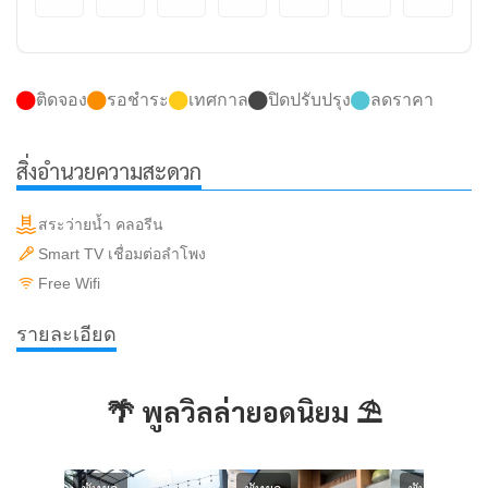
ติดจอง
รอชำระ
เทศกาล
ปิดปรับปรุง
ลดราคา
สิ่งอำนวยความสะดวก
สระว่ายน้ำ คลอรีน
Smart TV เชื่อมต่อลำโพง
Free Wifi
รายละเอียด
🌴 พูลวิลล่ายอดนิยม ⛱️