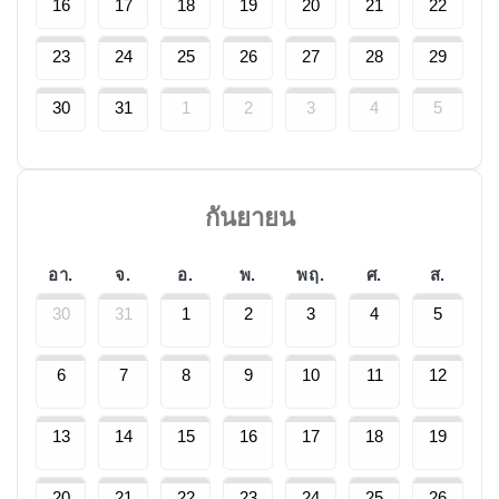
16
17
18
19
20
21
22
23
24
25
26
27
28
29
30
31
1
2
3
4
5
กันยายน
อา.
จ.
อ.
พ.
พฤ.
ศ.
ส.
30
31
1
2
3
4
5
6
7
8
9
10
11
12
13
14
15
16
17
18
19
20
21
22
23
24
25
26