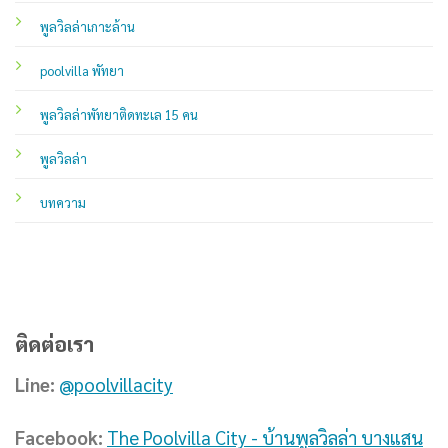
พูลวิลล่าเกาะล้าน
poolvilla พัทยา
พูลวิลล่าพัทยาติดทะเล 15 คน
พูลวิลล่า
บทความ
ติดต่อเรา
Line:
@poolvillacity
Facebook:
The Poolvilla City - บ้านพูลวิลล่า บางแสน