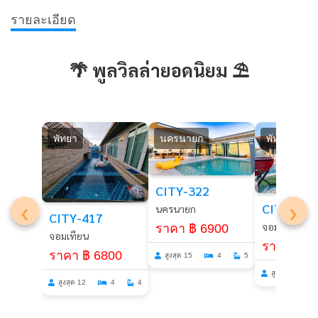
รายละเอียด
🌴 พูลวิลล่ายอดนิยม ⛱️
พัทยา
นครนายก
พัทยา
CITY-322
‹
›
CITY-287
นครนายก
CITY-417
จอมเทียน
ราคา ฿ 6900
จอมเทียน
ราคา ฿ 5
ราคา ฿ 6800
สูงสุด 15
4
5
สูงสุด 10
สูงสุด 12
4
4