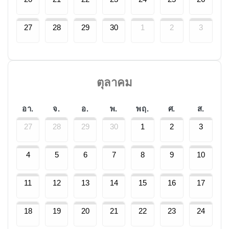
27
28
29
30
1
2
3
ตุลาคม
อา.
จ.
อ.
พ.
พฤ.
ศ.
ส.
27
28
29
30
1
2
3
4
5
6
7
8
9
10
11
12
13
14
15
16
17
18
19
20
21
22
23
24