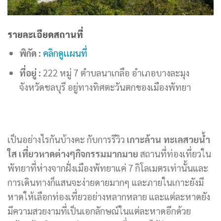
รายละเอียดสถานที่
พิกัด :
คลิกดูเเผนที่
ที่อยู่ :
222 หมู่ 7 ตำบลนาเกลือ อำเภอบางละมุง
จังหวัดชลบุรี อยู่ทางทิศตะวันตกของเมืองพัทยา
เป็นอย่างไรกันบ้างคะ กับการรีวิว
เกาะล้าน ทะเลสวยน้ำ
ใส เที่ยวหาดต่างๆกิจกรรมมากมาย
สถานที่ท่องเที่ยวใน
พัทยาที่ห่างจากฝั่งเมืองพัทยาแค่ 7 กิโลเมตรเท่านั้นและ
การเดินทางก็แสนจะง่ายดายมากๆ และภายในเกาะยังมี
หาดให้เลือกท่องเที่ยวอย่างหลากหลาย และแต่ละหาดยัง
มีความสวยงามที่เป็นเอกลักษณ์ในแต่ละหาดอีกด้วย