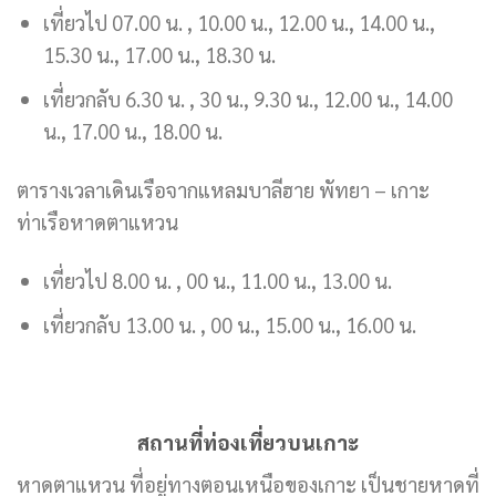
เที่ยวไป 07.00 น. , 10.00 น., 12.00 น., 14.00 น.,
15.30 น., 17.00 น., 18.30 น.
เที่ยวกลับ 6.30 น. , 30 น., 9.30 น., 12.00 น., 14.00
น., 17.00 น., 18.00 น.
ตารางเวลาเดินเรือจากแหลมบาลีฮาย พัทยา – เกาะ
ท่าเรือหาดตาแหวน
เที่ยวไป 8.00 น. , 00 น., 11.00 น., 13.00 น.
เที่ยวกลับ 13.00 น. , 00 น., 15.00 น., 16.00 น.
สถานที่ท่องเที่ยวบนเกาะ
หาดตาแหวน ที่อยู่ทางตอนเหนือของเกาะ เป็นชายหาดที่