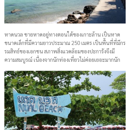
หาดนวล ชายหาดอยู่ทางตอนใต้ของเกาะล้าน เป็นหาด
ขนาดเล็กที่มีความยาวประมาณ 250 เมตร เป็นพื้นที่ที่มีกร
รมสิทธ์ของเอกชน สภาพสิ่งแวดล้อมของปะการังจึงมี
ความสมบูรณ์ เนื่องจากนักท่องเที่ยวไม่ค่อยเยอะมากนัก