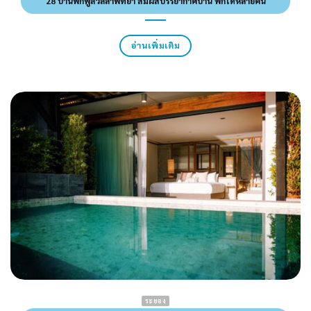
28 บ้านพักพูลวิลล่าพัทยา สัมผัสบรรยากาศบ้าน พักได้หลายคน
อ่านเพิ่มเติม
ระยอง