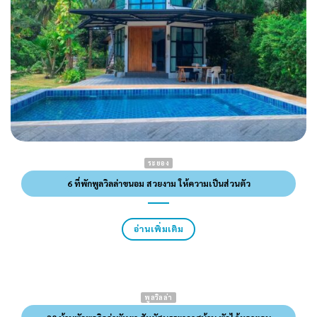
ระยอง
6 ที่พักพูลวิลล่าขนอม สวยงาม ให้ความเป็นส่วนตัว
อ่านเพิ่มเติม
พูลวิลล่า