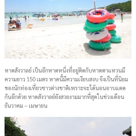
หาดสังวาลย์ เป็นอีกหาดหนึ่งที่อยู่ติดกับหาดตาแหวนมี
ความยาว 150 เมตร หาดนี้มีความเงียบสงบ จึงเป็นที่นิยม
ของนักท่องเที่ยวชาวต่างชาติเพราะจะได้นอนอาบแดด
กันอีกด้วย หาดสังวาลย์ยังสวยงามมากที่สุดในช่วงเดือน
ธันวาคม – เมษายน