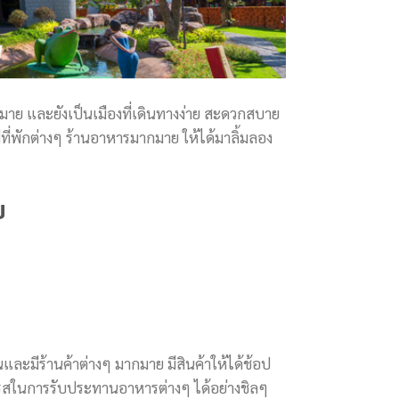
มาย และยังเป็นเมืองที่เดินทางง่าย สะดวกสบาย
่พักต่างๆ ร้านอาหารมากมาย ให้ได้มาลิ้มลอง
ย
และมีร้านค้าต่างๆ มากมาย มีสินค้าให้ได้ช้อป
รถรสในการรับประทานอาหารต่างๆ ได้อย่างชิลๆ