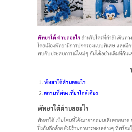
พัทยาใต้ ตำบลอะไร
สำหรับใครที่กำลังเดินทา
โดยเมืองพัทยามีการปกครองแบบพิเศษ และมีการท
พบกับประสบการณ์ใหม่ๆ กันได้อย่างเต็มที่กันเ
พัทยาใต้ตำบลอะไร
สถานที่ท่องเที่ยวใกล้เคียง
พัทยาใต้ตำบลอะไร
พัทยาใต้ เป็นโซนที่โค้งมาจากถนนเลีบชายหาด ชา
ปิ้งกันอีกด้วย ยังมีร้านอาหารทะเลต่างๆ ที่พ