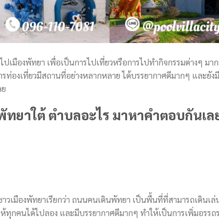
งไปเมืองพัทยา เพื่อเป็นการไปเที่ยวหรือการไปทำกิจกรรมต่างๆ มาก
่องเที่ยวมีสถานที่อย่างหลากหลาย ได้บรรยากาศดีมากๆ และยังมีที
ลย
พัทยาใต้ ตำบลอะไร มาหาคำตอบกันเล
วเมืองพัทยาเรียกว่า ถนนคนเดินพัทยา เป็นพื้นที่ที่สามารถเดินเล่น
ร้อมให้ทุกคนได้ไปลอง และมีบรรยากาศดีมากๆ ทำให้เป็นการเพิ่มอร