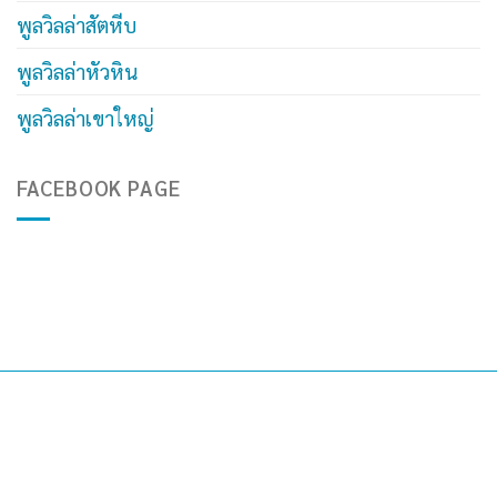
พูลวิลล่าสัตหีบ
พูลวิลล่าหัวหิน
พูลวิลล่าเขาใหญ่
FACEBOOK PAGE