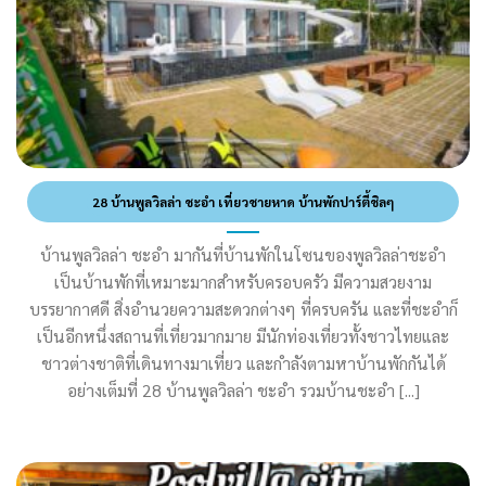
28 บ้านพูลวิลล่า ชะอํา เที่ยวชายหาด บ้านพักปาร์ตี้ชิลๆ
บ้านพูลวิลล่า ชะอํา มากันที่บ้านพักในโซนของพูลวิลล่าชะอำ
เป็นบ้านพักที่เหมาะมากสำหรับครอบครัว มีความสวยงาม
บรรยากาศดี สิ่งอำนวยความสะดวกต่างๆ ที่ครบครัน และที่ชะอำก็
เป็นอีกหนึ่งสถานที่เที่ยวมากมาย มีนักท่องเที่ยวทั้งชาวไทยและ
ชาวต่างชาติที่เดินทางมาเที่ยว และกำลังตามหาบ้านพักกันได้
อย่างเต็มที่ 28 บ้านพูลวิลล่า ชะอํา รวมบ้านชะอำ [...]