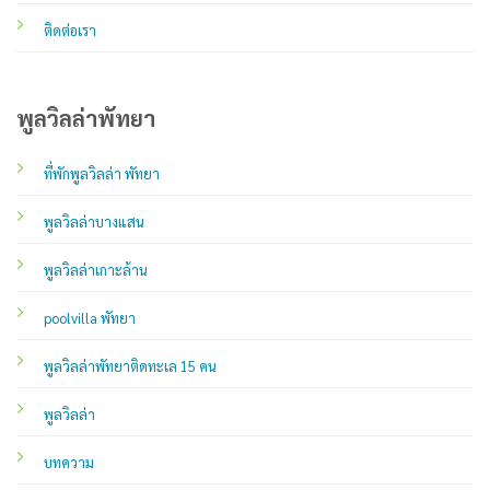
ติดต่อเรา
พูลวิลล่าพัทยา
ที่พักพูลวิลล่า พัทยา
พูลวิลล่าบางแสน
พูลวิลล่าเกาะล้าน
poolvilla พัทยา
พูลวิลล่าพัทยาติดทะเล 15 คน
พูลวิลล่า
บทความ