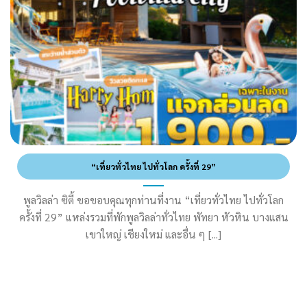
“เที่ยวทั่วไทย ไปทั่วโลก ครั้งที่ 29”
พูลวิลล่า ซิตี้ ขอขอบคุณทุกท่านที่งาน “เที่ยวทั่วไทย ไปทั่วโลก
ครั้งที่ 29” แหล่งรวมที่พักพูลวิลล่าทั่วไทย พัทยา หัวหิน บางแสน
เขาใหญ่ เชียงใหม่ และอื่น ๆ [...]