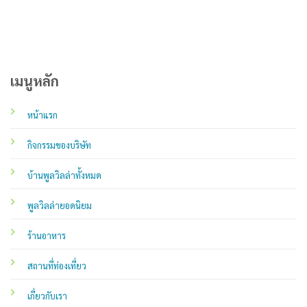
เมนูหลัก
หน้าแรก
กิจกรรมของบริษัท
บ้านพูลวิลล่าทั้งหมด
พูลวิลล่ายอดนิยม
ร้านอาหาร
สถานที่ท่องเที่ยว
เกี่ยวกับเรา