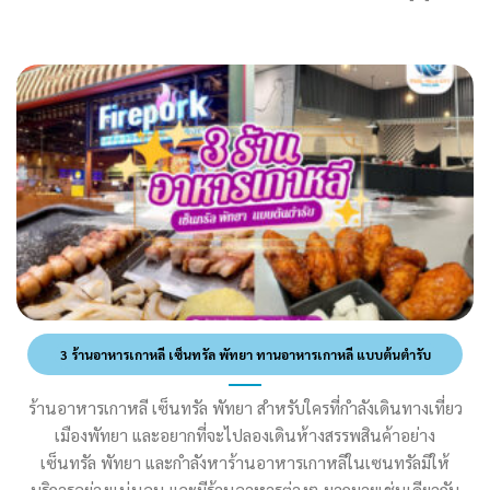
3 ร้านอาหารเกาหลี เซ็นทรัล พัทยา ทานอาหารเกาหลี แบบต้นตำรับ
ร้านอาหารเกาหลี เซ็นทรัล พัทยา สำหรับใครที่กำลังเดินทางเที่ยว
เมืองพัทยา และอยากที่จะไปลองเดินห้างสรรพสินค้าอย่าง
เซ็นทรัล พัทยา และกำลังหาร้านอาหารเกาหลีในเซนทรัลมีให้
บริการอย่างแน่นอน และมีร้านอาหารต่างๆ มากมายเช่นเดียวกัน