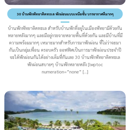
30 บ้านพักพัทยาติดทะเล พักผ่อนแบบเหนือชั้น บรรยากาศดีมากๆ
บ้านพักพัทยาติดทะเล สำหรับบ้านพักที่อยู่ในเมืองพัทยามีด้วยกัน
หลายหลังมากๆ และมีอยู่กระจายหลายพื้นที่ด้วยกัน และมีบ้านที่มี
ความพร้อมมากๆ เหมาะมากสำหรับการมาพักผ่อน ที่ไม่ว่าจะมา
กันเป็นกลุ่มเพื่อน ครอบครัว ออฟฟิศเป็นการมาพักผ่อนประจำปี
จะได้พักผ่อนกันได้อย่างเต็มที่กันเลย 30 บ้านพักพัทยาติดทะเล
พักผ่อนสบายๆ บ้านพักหลายหลัง [lwptoc
numeration=”none” [...]