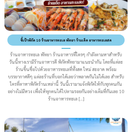
ชี้เป้าพิกัด 10 ร้านอาหารทะเล พัทยา ร้านเด็ด อาหารทะเลสด
ร้านอาหารทะเล พัทยา ร้านอาหารที่ใครๆ กำลังตามหาสำหรับ
วันนี้ทางเรามีร้านอาหารดี พิกัดพัทยามาแนะนำกัน โดยที่แต่ละ
ร้านขึ้นชื่อไปด้วยอาหารทะเลที่ทั้งสด ใหม่ สะอาด พร้อม
บรรยากาศดีๆ แต่ละร้านที่บอกได้เลยว่าพลาดกันไม่ได้เลย สำหรับ
ใครที่ตาหาพิกัดร้านเหล่านี้ วันนี้เรามาแจ้งพิกัดให้กับทุกคนกัน
อย่างไม่มีหวง เพื่อให้ทุกคนได้ไปตามรอยกันอย่างเต็มที่กันเลย 10
ร้านอาหารทะเล [...]