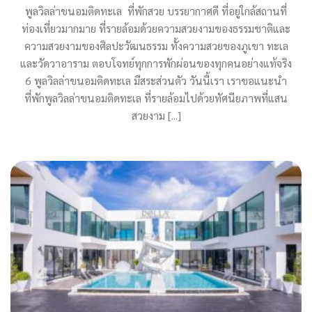
พูลวิลล่าขนอมติดทะเล ที่พักสวย บรรยากาศดี ที่อยู่ใกล้สถานที่
ท่องเที่ยวมากมาย ที่รายล้อมด้วยความสวยงามของธรรมชาติและ
ความสวยงามของศิลปะวัฒนธรรม ทั้งความสวยของภูเขา ทะเล
และวัดวาอาราม ตอบโจทย์ทุกการพักผ่อนของทุกคนอย่างแท้จริง
6 พูลวิลล่าขนอมติดทะเล มีสระส่วนตัว วันนี้เรา เราขอแนะนำ
ที่พักพูลวิลล่าขนอมติดทะเล ที่รายล้อมไปด้วยทัศนียภาพที่แสน
สวยงาม [...]