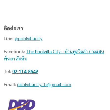
ติดต่อเรา
Line:
@poolvillacity
Facebook:
The Poolvilla City - บ้านพูลวิลล่า บางแสน
พัทยา สัตหีบ
Tel:
02-114-8649
Email:
poolvillacity.th@gmail.com